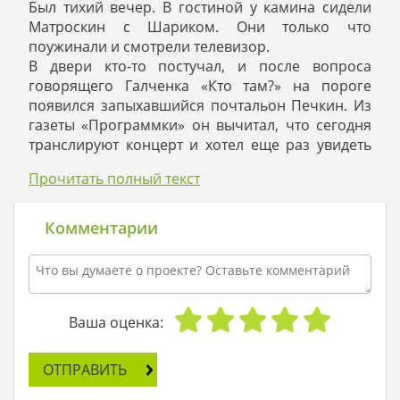
Был тихий вечер. В гостиной у камина сидели
Матроскин с Шариком. Они только что
поужинали и смотрели телевизор.
В двери кто-то постучал, и после вопроса
говорящего Галченка «Кто там?» на пороге
появился запыхавшийся почтальон Печкин. Из
газеты «Программки» он вычитал, что сегодня
транслируют концерт и хотел еще раз увидеть
маму дяди Федора в красивом концертном
Прочитать полный текст
платье.
Хотя у Печкина и был велосипед, но он немного
завидовал Матроскину и Шарику, которые
Комментарии
теперь жили шикарно в новом доме! Спали в
отдельных спальнях, а третью держали для дяди
Федора. Они ездили каждый на своей машине. В
доме был двухместный гараж.
Словом, от прежней бездомной жизни ничего
Ваша оценка:
не осталось. Матроскин стал заведующим
фермой, рядом открыл магазин по сбыту
ОТПРАВИТЬ
молочной продукции, где бойко шла торговля.