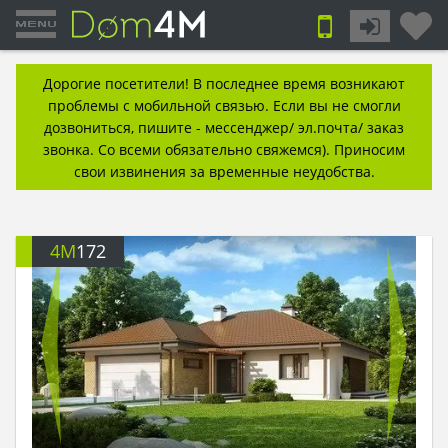
Дорогие посетители! В последнее время возникают
проблемы с мобильной связью. Если вы не смогли
дозвониться, пишите - мессенджер/ эл.почта/ заказ
звонка. Со всеми обязательно свяжемся). Приносим
свои извинения за временные неудобства.
4M
172