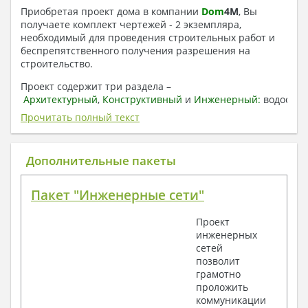
Приобретая проект дома в компании
Dom
4
M
, Вы
получаете комплект чертежей - 2 экземпляра,
необходимый для проведения строительных работ и
беспрепятственного получения разрешения на
строительство.
Проект содержит три раздела –
Архитектурный
,
Конструктивный
и
Инженерный:
водоснаб
отопление, вентиляция, канализация,
Прочитать полный текст
электроснабжение (приобретается за дополнительную
плату) + Пояснительная записка.
Дополнительные пакеты
1. Архитектурный раздел:
Общие данные по проекту
Пакет "Инженерные сети"
План координационных осей
Поэтажные кладочные планы
Проект
Поэтажные маркировочные планы с
инженерных
экспликацией помещений
сетей
План кровли
позволит
Разрезы и состав конструкций
грамотно
Фасады с ведомостью внешних отделок
проложить
Элементы проемов – спецификация
коммуникации
Ведомость перемычек – сечения и