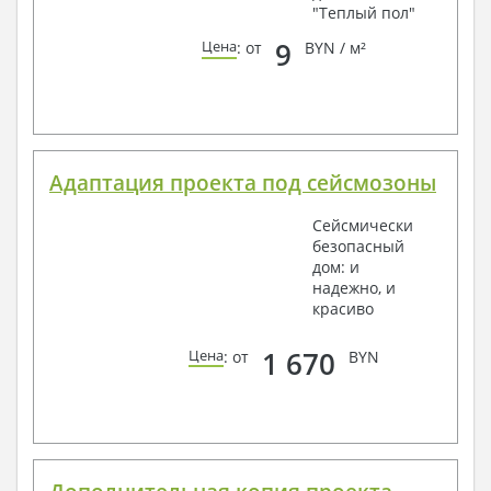
"Теплый пол"
9
Цена
: от
BYN / м²
Адаптация проекта под сейсмозоны
Сейсмически
безопасный
дом: и
надежно, и
красиво
1 670
Цена
: от
BYN