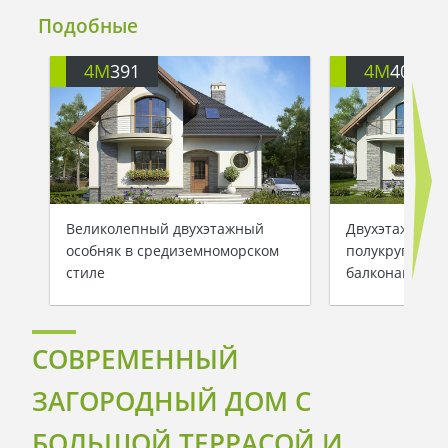
Подобные
4M
391
4M
401
Великолепный двухэтажный
Двухэтажный 
особняк в средиземноморском
полукруглыми
стиле
балконами
СОВРЕМЕННЫЙ
ЗАГОРОДНЫЙ ДОМ С
БОЛЬШОЙ ТЕРРАСОЙ И