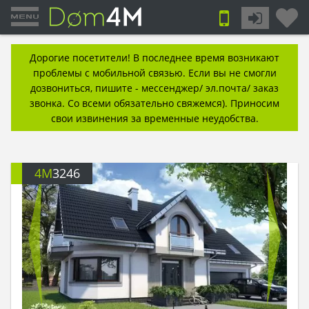
Дорогие посетители! В последнее время возникают
проблемы с мобильной связью. Если вы не смогли
дозвониться, пишите - мессенджер/ эл.почта/ заказ
звонка. Со всеми обязательно свяжемся). Приносим
свои извинения за временные неудобства.
4M
3246