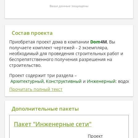
Ваши данные защищены
Состав проекта
Приобретая проект дома в компании
Dom
4
M
, Вы
получаете комплект чертежей - 2 экземпляра,
необходимый для проведения строительных работ и
беспрепятственного получения разрешения на
строительство.
Проект содержит три раздела –
Архитектурный
,
Конструктивный
и
Инженерный:
водоснаб
отопление, вентиляция, канализация,
Прочитать полный текст
электроснабжение (приобретается за дополнительную
плату) + Пояснительная записка.
Дополнительные пакеты
1. Архитектурный раздел:
Общие данные по проекту
Пакет "Инженерные сети"
План координационных осей
Поэтажные кладочные планы
Проект
Поэтажные маркировочные планы с