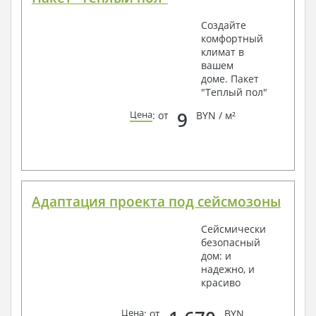
Создайте
комфортный
климат в
вашем
доме. Пакет
"Теплый пол"
9
Цена
: от
BYN / м²
Адаптация проекта под сейсмозоны
Сейсмически
безопасный
дом: и
надежно, и
красиво
Цена
: от
BYN