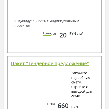
по viber, e-mail, телефон -
наши контакты
.
Всегда рады Вам помочь!
индивидуальность с индивидуальным
проектом!
20
Цена
: от
BYN / м²
Пакет "Тендерное предложение"
Закажите
подробную
смету.
Стройте с
выгодой для
себя!
660
Цена
BYN.