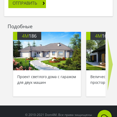
ОТПРАВИТЬ
Подобные
4M
186
4M
166A
Проект светлого дома с гаражом
Величественн
для двух машин
просторной в
© 2010-2021 Dom4M. Все права защищены