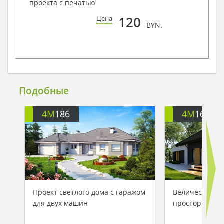
проекта с печатью
120
Цена
BYN.
Подобные
4M
186
4M
166A
Проект светлого дома с гаражом
Величественн
для двух машин
просторной в