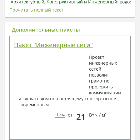
Архитектурный
,
Конструктивный
и
Инженерный:
водоснаб
отопление, вентиляция, канализация,
Прочитать полный текст
электроснабжение (приобретается за дополнительную
плату) + Пояснительная записка.
Дополнительные пакеты
1. Архитектурный раздел:
Общие данные по проекту
Пакет "Инженерные сети"
План координационных осей
Поэтажные кладочные планы
Проект
Поэтажные маркировочные планы с
инженерных
экспликацией помещений
сетей
План кровли
позволит
Разрезы и состав конструкций
грамотно
Фасады с ведомостью внешних отделок
проложить
Элементы проемов – спецификация
коммуникации
Ведомость перемычек – сечения и
и сделать дом по-настоящему комфортным и
спецификация
современным.
Экспликация полов
Объемы основных строительных материалов
21
Цена
: от
BYN / м²
Архитектурные узлы в конструкциях
2. Конструктивный раздел:
Общие данные по проекту