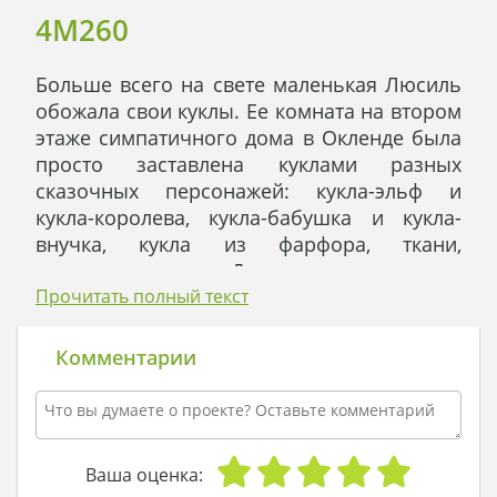
4M260
Больше всего на свете маленькая Люсиль
обожала свои куклы. Ее комната на втором
этаже симпатичного дома в Окленде была
просто заставлена куклами разных
сказочных персонажей: кукла-эльф и
кукла-королева, кукла-бабушка и кукла-
внучка, кукла из фарфора, ткани,
пластмассы, глины. Да каких только кукол у
нее не было!
Прочитать полный текст
Когда мама дочитывала Люсиль сказку на
ночь, девочка сладко зевала и
Комментарии
погружалась в сон, нежно обнимая одну из
своих кукол. Но стоило часам пробить
полночь, как куклы… оживали. Да-да,
именно оживали: они превращались в
Ваша оценка:
маленьких подвижных человечков,