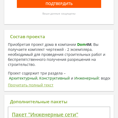
Ваши данные защищены
Состав проекта
Приобретая проект дома в компании
Dom
4
M
, Вы
получаете комплект чертежей - 2 экземпляра,
необходимый для проведения строительных работ и
беспрепятственного получения разрешения на
строительство.
Проект содержит три раздела –
Архитектурный
,
Конструктивный
и
Инженерный:
водоснаб
отопление, вентиляция, канализация,
Прочитать полный текст
электроснабжение (приобретается за дополнительную
плату) + Пояснительная записка.
Дополнительные пакеты
1. Архитектурный раздел:
Общие данные по проекту
Пакет "Инженерные сети"
План координационных осей