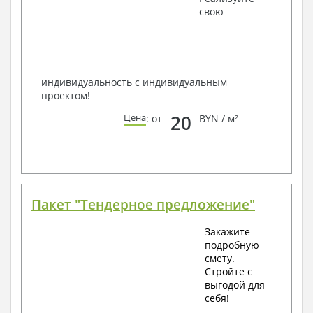
наших специалистов, Вы можете любым
свою
способом связи: закажите обратный звонок,
по viber, e-mail, телефон -
наши контакты
.
Всегда рады Вам помочь!
индивидуальность с индивидуальным
проектом!
20
Цена
: от
BYN / м²
Пакет "Тендерное предложение"
Закажите
подробную
смету.
Стройте с
выгодой для
себя!