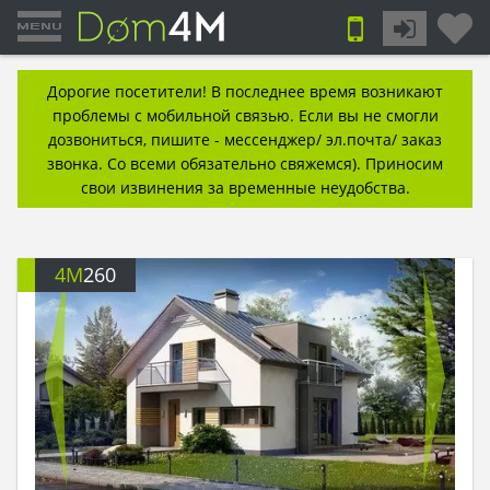
Дорогие посетители! В последнее время возникают
проблемы с мобильной связью. Если вы не смогли
дозвониться, пишите - мессенджер/ эл.почта/ заказ
звонка. Со всеми обязательно свяжемся). Приносим
свои извинения за временные неудобства.
4M
260