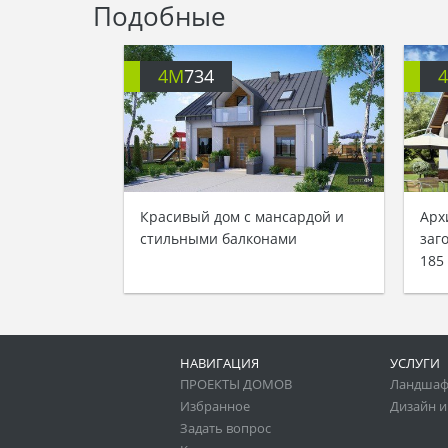
Подобные
4M
734
Красивый дом с мансардой и
Арх
стильными балконами
заг
185
НАВИГАЦИЯ
УСЛУГИ
ПРОЕКТЫ ДОМОВ
Ландшаф
Избранное
Дизайн и
Задать вопрос