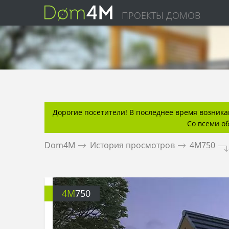
ПРОЕКТЫ ДОМОВ
Дорогие посетители! В последнее время возникаю
Со всеми о
Dom4M
.
История просмотров
.
4M750
.
4M
750