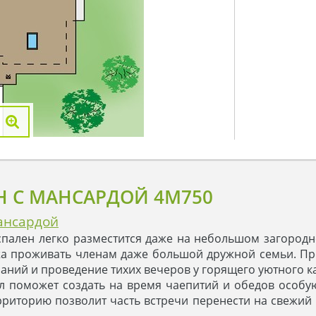
Н С МАНСАРДОЙ 4M750
ансардой
пален легко разместится даже на небольшом загородн
жа проживать членам даже большой дружной семьи. Про
аний и проведение тихих вечеров у горящего уютного к
л поможет создать на время чаепитий и обедов особ
рриторию позволит часть встречи перенести на свежий 