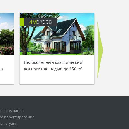
4M
3769B
4M
3525
Великолепный классический
Двухэтажны
на
коттедж площадью до 150 m²
особняк, в
классическ
ная компания
ое проектирование
ая студия