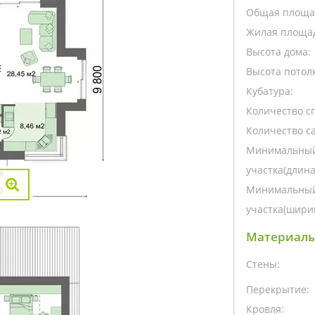
Общая площа
Жилая площа
Высота дома:
Высота потолк
Кубатура:
Количество с
Количество са
Минимальный
участка(длина
Минимальный
участка(ширин
Материалы
Стены:
Перекрытие:
Кровля: