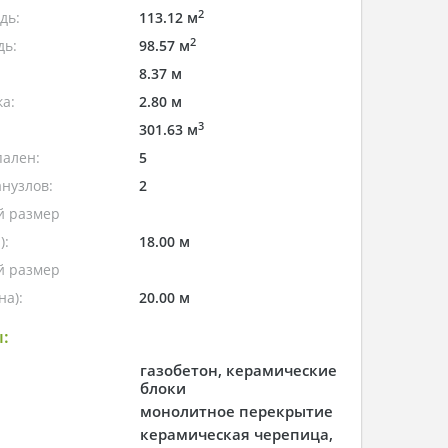
2
дь:
113.12 м
2
дь:
98.57 м
8.37 м
а:
2.80 м
3
301.63 м
пален:
5
нузлов:
2
 размер
):
18.00 м
 размер
а):
20.00 м
:
газобетон, керамические
блоки
монолитное перекрытие
керамическая черепица,