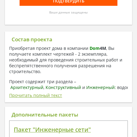
Ваши данные защищены
Состав проекта
Приобретая проект дома в компании
Dom
4
M
, Вы
получаете комплект чертежей - 2 экземпляра,
необходимый для проведения строительных работ и
беспрепятственного получения разрешения на
строительство.
Проект содержит три раздела –
Архитектурный
,
Конструктивный
и
Инженерный:
водоснаб
отопление, вентиляция, канализация,
Прочитать полный текст
электроснабжение (приобретается за дополнительную
плату) + Пояснительная записка.
Дополнительные пакеты
1. Архитектурный раздел:
Общие данные по проекту
Пакет "Инженерные сети"
План координационных осей
Поэтажные кладочные планы