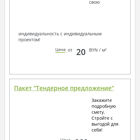
наших специалистов, Вы можете любым
свою
способом связи: закажите обратный звонок,
по viber, e-mail, телефон -
наши контакты
.
Всегда рады Вам помочь!
индивидуальность с индивидуальным
проектом!
20
Цена
: от
BYN / м²
Пакет "Тендерное предложение"
Закажите
подробную
смету.
Стройте с
выгодой для
себя!
Цена