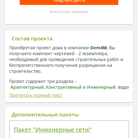
Ваши данные защищены
Состав проекта
Приобретая проект дома в компании
Dom
4
M
, Вы
получаете комплект чертежей - 2 экземпляра,
необходимый для проведения строительных работ и
беспрепятственного получения разрешения на
строительство.
Проект содержит три раздела –
Архитектурный
,
Конструктивный
и
Инженерный:
водоснаб
отопление, вентиляция, канализация,
Прочитать полный текст
электроснабжение (приобретается за дополнительную
плату) + Пояснительная записка.
Дополнительные пакеты
1. Архитектурный раздел:
Общие данные по проекту
Пакет "Инженерные сети"
План координационных осей
Поэтажные кладочные планы