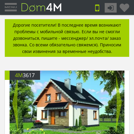
Дорогие посетители! В последнее время возникают
проблемы с мобильной связью. Если вы не смогли
дозвониться, пишите - мессенджер/ эл.почта/ заказ
звонка. Со всеми обязательно свяжемся). Приносим
свои извинения за временные неудобства.
4M
3617