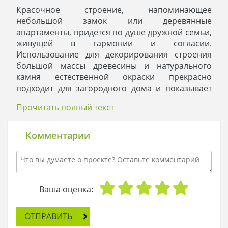
Красочное строение, напоминающее
небольшой замок или деревянные
апартаменты, придется по душе дружной семьи,
живущей в гармонии и согласии.
Использование для декорирования строения
большой массы древесины и натурального
камня естественной окраски прекрасно
подходит для загородного дома и показывает
его природную направленность. Венчает
Прочитать полный текст
строение большого размера двускатная крыша,
подчеркивающая основательность и
солидность постройки. Белоснежные стены
Комментарии
будут прекрасным фоном для щедрой на
окраску загородной зелени. Строение
органично смотрится как в окружении
цветочных хороводов, так и точечной
утонченной по форме растительности.
Ваша оценка:
Особенность первого этажа в присутствие
небольшого по размерам отдельного
ОТПРАВИТЬ
помещения, которое можно использовать как