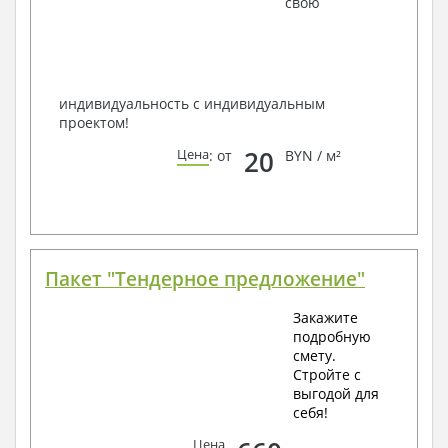
свою
способом связи: закажите обратный звонок,
по viber, e-mail, телефон -
наши контакты
.
Всегда рады Вам помочь!
индивидуальность с индивидуальным
проектом!
20
Цена
: от
BYN / м²
Пакет "Тендерное предложение"
Закажите
подробную
смету.
Стройте с
выгодой для
себя!
Цена