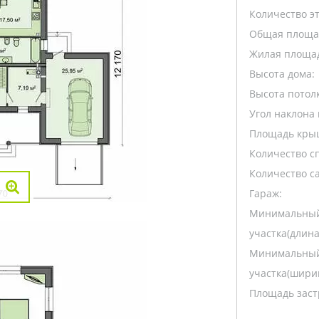
Количество э
Общая площа
Жилая площа
Высота дома:
Высота потолк
Угол наклона 
Площадь кры
Количество с
Количество са
Гараж:
Минимальный
участка(длина
Минимальный
участка(ширин
Площадь заст