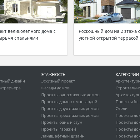
ект великолепного дома с
Роскошный дом на 2 этажа 
ырьмя спальнями
уютной открытой террасой
ЭТАЖНОСТЬ
КАТЕГОРИИ
тный дизайн
Эскизный проект
Архитектур
нтрерьера
Фасады домов
Строительн
Проекты одноэтажных домов
Архитектурн
Проекты домов с мансардой
Проекты бе
Проекты двухэтажных домов
Отели
Проекты трехэтажных домов
Проекты до
Проекты бань и саун
Проекты дом
Проекты гаражей
Проекты дом
Ландшафтный дизайн
Проекты дом