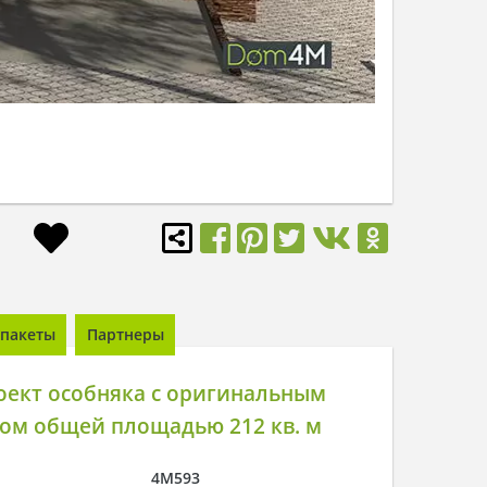
пакеты
Партнеры
оект особняка с оригинальным
ром общей площадью 212 кв. м
4M593