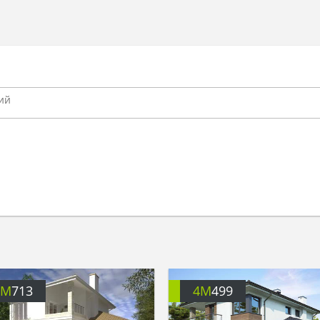
4M
713
4M
499