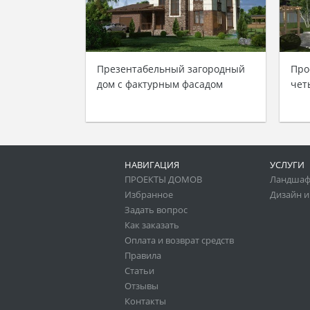
Презентабельный загородный
Про
дом с фактурным фасадом
чет
НАВИГАЦИЯ
УСЛУГИ
ПРОЕКТЫ ДОМОВ
Ландшаф
Избранное
Дизайн и
Задать вопрос
Как заказать
Оплата и возврат средств
Правила
Статьи
Отзывы
Контакты