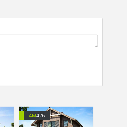
4M
426