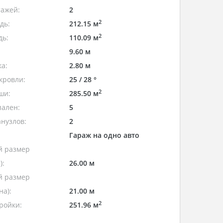
тажей:
2
2
дь:
212.15 м
2
дь:
110.09 м
9.60 м
а:
2.80 м
кровли:
25 / 28 °
2
ши:
285.50 м
пален:
5
нузлов:
2
Гараж на одно авто
 размер
):
26.00 м
 размер
а):
21.00 м
2
ройки:
251.96 м