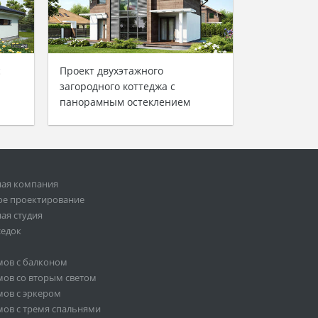
с
Проект двухэтажного
загородного коттеджа с
панорамным остеклением
ная компания
ое проектирование
ая студия
седок
мов с балконом
ов со вторым светом
ов с эркером
ов с тремя спальнями