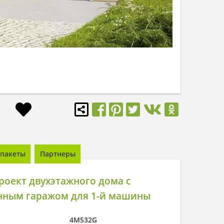
пакеты
Партнеры
оект двухэтажного дома с
нным гаражом для 1-й машины
4M532G