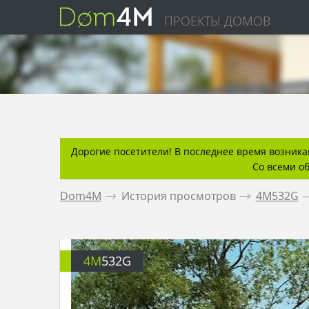
ПРОЕКТЫ ДОМОВ
Дорогие посетители! В последнее время возникаю
Со всеми о
Dom4M
.
История просмотров
.
4M532G
.
4M
532G