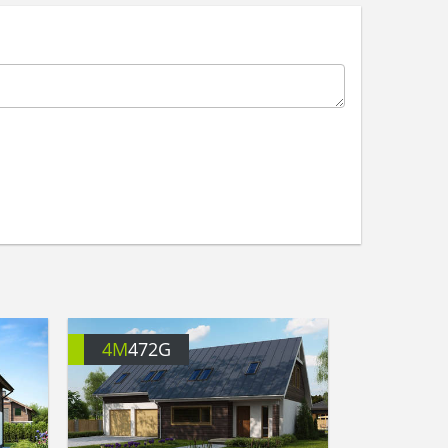
4M
472G