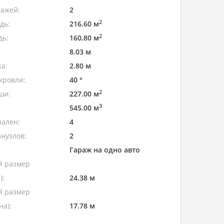
тажей:
2
2
дь:
216.60 м
2
дь:
160.80 м
8.03 м
а:
2.80 м
кровли:
40 °
2
ши:
227.00 м
3
545.00 м
пален:
4
нузлов:
2
Гараж на одно авто
 размер
):
24.38 м
 размер
а):
17.78 м