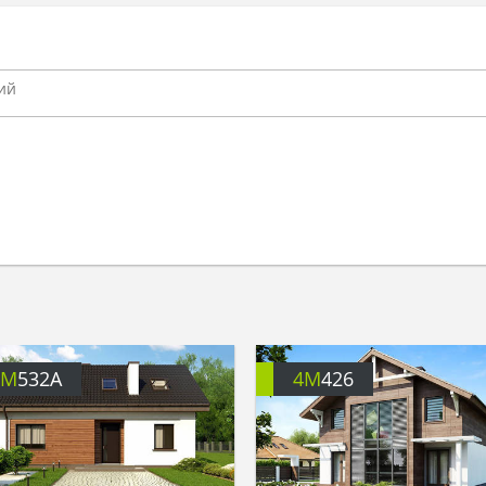
4M
532A
4M
426