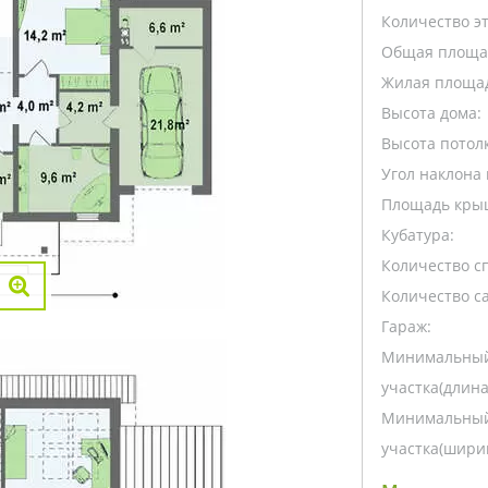
Количество э
Общая площа
Жилая площа
Высота дома:
Высота потолк
Угол наклона 
Площадь кры
Кубатура:
Количество с
Количество са
Гараж:
Минимальный
участка(длина
Минимальный
участка(ширин