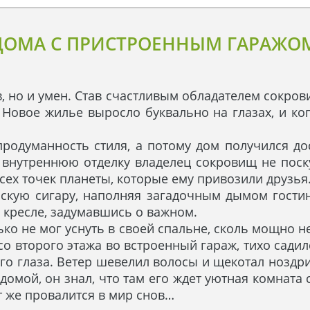
ДОМА С ПРИСТРОЕННЫМ ГАРАЖО
, но и умен. Став счастливым обладателем сокрови
Новое жилье выросло буквально на глазах, и ко
родуманность стиля, а потому дом получился до
 внутреннюю отделку владелец сокровищ не поску
сех точек планеты, которые ему привозили друзья
скую сигару, наполняя загадочным дымом гостин
м кресле, задумавшись о важном.
 не мог уснуть в своей спальне, сколь мощно не
со второго этажа во встроенный гараж, тихо сади
и его глаза. Ветер шевелил волосы и щекотал ноздр
омой, он знал, что там его ждет уютная комната 
ут же провалится в мир снов…