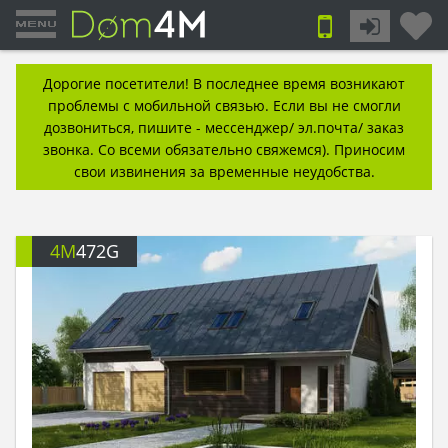
Дорогие посетители! В последнее время возникают
проблемы с мобильной связью. Если вы не смогли
дозвониться, пишите - мессенджер/ эл.почта/ заказ
звонка. Со всеми обязательно свяжемся). Приносим
свои извинения за временные неудобства.
4M
472G