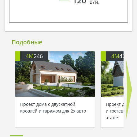
120
BYN.
Подобные
4M
246
4M
472
Проект дома с двускатной
Проект дома с
кровлей и гаражом для 2х авто
и гостевой сп
этаже