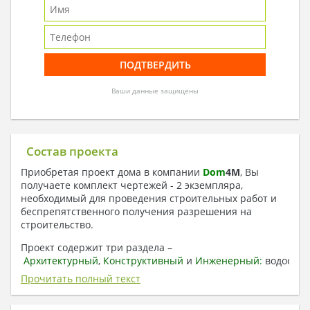
Ваши данные защищены
Состав проекта
Приобретая проект дома в компании
Dom
4
M
, Вы
получаете комплект чертежей - 2 экземпляра,
необходимый для проведения строительных работ и
беспрепятственного получения разрешения на
строительство.
Проект содержит три раздела –
Архитектурный
,
Конструктивный
и
Инженерный:
водоснаб
отопление, вентиляция, канализация,
Прочитать полный текст
электроснабжение (приобретается за дополнительную
плату) + Пояснительная записка.