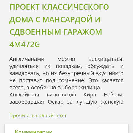
ПРОЕКТ КЛАССИЧЕСКОГО
ДОМА С МАНСАРДОЙ И
СДВОЕННЫМ ГАРАЖОМ
4M472G
Англичанами можно восхищаться,
удивляться их повадкам, обсуждать и
завидовать, но их безупречный вкус никто
не поставит под сомнение. Это касается
всего, а особенно выбора жилища.
Английская кинозвезда Кира Найтли,
завоевавшая Оскар за лучшую женскую
роль, переехала с мужем и ребенком в
пригород Лондона в большой
Прочитать полный текст
двухэтажный дом, возведенный по проекту
4М472G, в пресловутом сдержанном
Комментарии