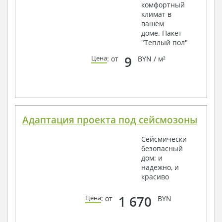
комфортный
климат в
вашем
доме. Пакет
"Теплый пол"
9
Цена
: от
BYN / м²
Адаптация проекта под сейсмозоны
Сейсмически
безопасный
дом: и
надежно, и
красиво
1 670
Цена
: от
BYN