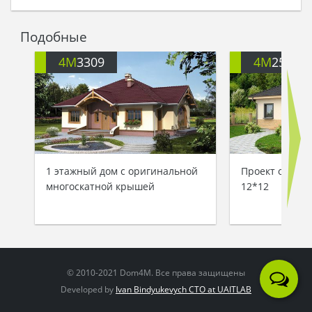
Подобные
4M
3309
4M
250
1 этажный дом с оригинальной
Проект одноэт
многоскатной крышей
12*12
© 2010-2021 Dom4M. Все права защищены
Developed by
Ivan Bindyukevych CTO at UAITLAB