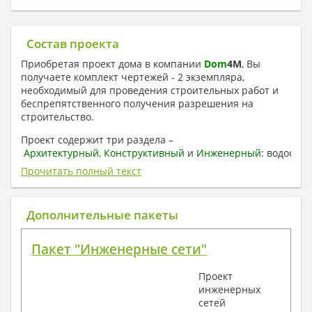
Состав проекта
Приобретая проект дома в компании
Dom
4
M
, Вы
получаете комплект чертежей - 2 экземпляра,
необходимый для проведения строительных работ и
беспрепятственного получения разрешения на
строительство.
Проект содержит три раздела –
Архитектурный
,
Конструктивный
и
Инженерный:
водоснаб
отопление, вентиляция, канализация,
Прочитать полный текст
электроснабжение (приобретается за дополнительную
плату) + Пояснительная записка.
Дополнительные пакеты
1. Архитектурный раздел:
Общие данные по проекту
Пакет "Инженерные сети"
План координационных осей
Поэтажные кладочные планы
Проект
Поэтажные маркировочные планы с
инженерных
экспликацией помещений
сетей
План кровли