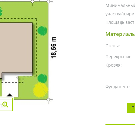
Минимальный
участка(ширин
Площадь заст
Материалы
Стены:
Перекрытие:
Кровля:
Фундамент:
П