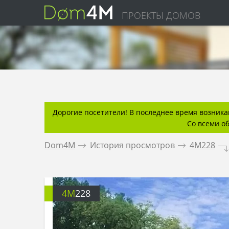
ПРОЕКТЫ ДОМОВ
Дорогие посетители! В последнее время возникаю
Со всеми о
Dom4M
.
История просмотров
.
4M228
.
4M
228