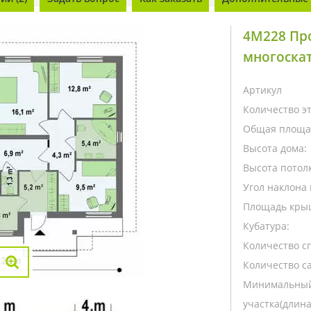
4M228 Про
многоска
Артикул
Количество э
Общая площа
Высота дома:
Высота потолк
Угол наклона 
Площадь кры
Кубатура:
Количество с
Количество са
Минимальный
участка(длина