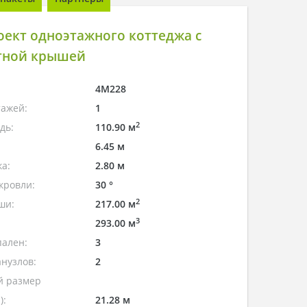
ект одноэтажного коттеджа с
тной крышей
4M228
тажей:
1
2
дь:
110.90 м
6.45 м
а:
2.80 м
кровли:
30 °
2
ши:
217.00 м
3
293.00 м
пален:
3
нузлов:
2
 размер
):
21.28 м