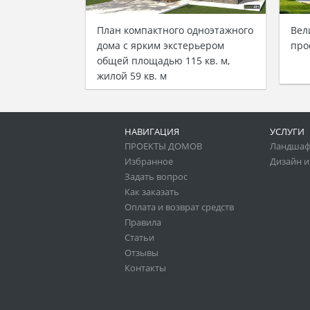
План компактного одноэтажного
Вел
дома с ярким экстерьером
про
общей площадью 115 кв. м,
жилой 59 кв. м
НАВИГАЦИЯ
УСЛУГИ
ПРОЕКТЫ ДОМОВ
Ландшаф
Избранное
Дизайн и
Задать вопрос
Как заказать
Оплата и возврат средств
Правила
Статьи
Отзывы
Контакты