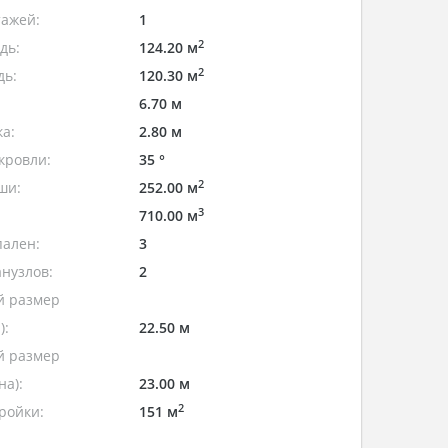
тажей:
1
2
дь:
124.20 м
2
дь:
120.30 м
6.70 м
а:
2.80 м
кровли:
35 °
2
ши:
252.00 м
3
710.00 м
пален:
3
нузлов:
2
 размер
):
22.50 м
 размер
а):
23.00 м
2
ройки:
151 м