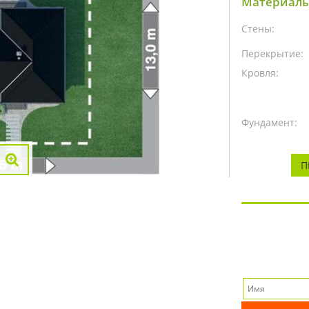
Материалы
Стены:
Перекрытие:
Кровля:
Фундамент:
П