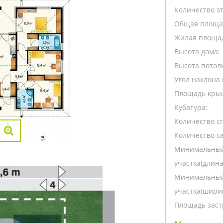
Количество э
Общая площа
Жилая площа
Высота дома:
Высота потолк
Угол наклона 
Площадь кры
Кубатура:
Количество с
Количество са
Минимальный
участка(длина
Минимальный
участка(ширин
Площадь заст