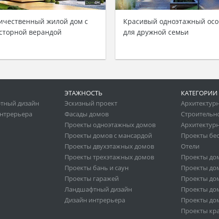
ичественный жилой дом с
Красивый одноэтажный осо
сторной верандой
для дружной семьи
ЭТАЖНОСТЬ
КАТЕГОРИИ
тный дизайн
Эскизный проект
Архитектур
нтрерьера
Фасады домов
Строительн
Проекты одноэтажных домов
Архитектурн
Проекты домов с мансардой
Проекты бе
Проекты двухэтажных домов
Отели
Проекты трехэтажных домов
Проекты до
Проекты бань и саун
Проекты дом
Проекты гаражей
Проекты дом
Ландшафтный дизайн
Проекты дом
Дизайн интрерьера
Проекты дом
Проекты кр