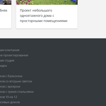
бняк
Проект небольшого
одноэтажного дома с
просторными помещениями
ная компания
ое проектирование
ая студия
седок
мов с балконом
ов со вторым светом
ов с эркером
ов с тремя спальнями
ов 10 на 12
асивых домов