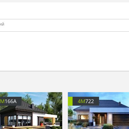
4M
166A
4M
722