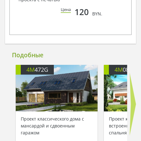
120
Цена
BYN.
Подобные
4M
472G
4M
082
Проект классического дома с
Проект красив
мансардой и сдвоенным
встроенным г
гаражом
спальнями