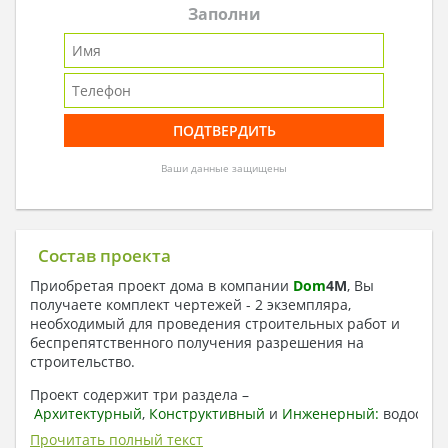
Заполни
Ваши данные защищены
Состав проекта
Приобретая проект дома в компании
Dom
4
M
, Вы
получаете комплект чертежей - 2 экземпляра,
необходимый для проведения строительных работ и
беспрепятственного получения разрешения на
строительство.
Проект содержит три раздела –
Архитектурный
,
Конструктивный
и
Инженерный:
водоснаб
отопление, вентиляция, канализация,
Прочитать полный текст