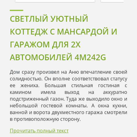
СВЕТЛЫЙ УЮТНЫЙ
КОТТЕДЖ С МАНСАРДОЙ И
ГАРАЖОМ ДЛЯ 2Х
АВТОМОБИЛЕЙ 4M242G
Дом сразу произвел на Аню впечатление своей
солидностью. Он вполне соответствовал статусу
ее жениха. Большая стильная гостиная с
камином имела выход на аккуратно
подстриженный газон. Туда же выходило окно и
небольшой гостевой комнаты. А окна кухни,
ванной и ворота двухместного гаража смотрели
в противоположную сторону.
На втором этаже хозяйская спальня с отдельной
Прочитать полный текст
ванной чуть слышно пахла парфюмом Германа.