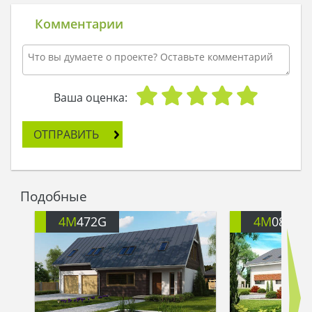
Это и неудивительно – большое французское
окно практически не закрывалось в жару.
Комментарии
Ну и что, что в гардеробной нет окна. Зато
вполне достаточно места для одежды ее и их
будущих детей. Герман сказал, что две комнаты
уже зарезервированы под детские.
- Ну что ж, пора назначать дату свадьбы, -
Ваша оценка:
подумала Аня и улыбнулась. - Я хочу здесь жить!
ОТПРАВИТЬ
Подобные
4M
472G
4M
082