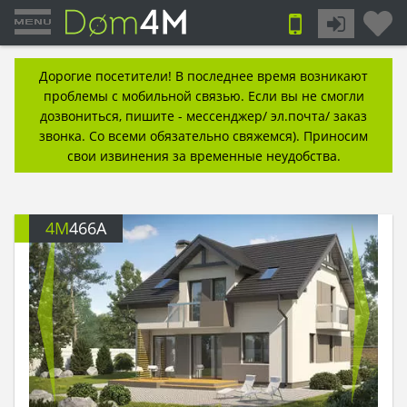
Дорогие посетители! В последнее время возникают
проблемы с мобильной связью. Если вы не смогли
дозвониться, пишите - мессенджер/ эл.почта/ заказ
звонка. Со всеми обязательно свяжемся). Приносим
свои извинения за временные неудобства.
4M
466A