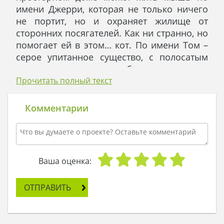
имени Джерри, которая не только ничего
не портит, но и охраняет жилище от
сторонних посягателей. Как ни странно, но
помогает ей в этом… кот. По имени Том –
серое упитанное существо, с полосатым
хвостом и невероятно добрым нравом.
Каждую ночь Джерри проскакивает внутрь
Прочитать полный текст
жилища, где его ожидает кот. Они делят
между собой территорию патрулирования:
Комментарии
кот берет на себя первый этаж дома:
гостиная-столовая, кухня и кабинет, а
мышь тем временем по лестнице
подымается на второй этаж, где
Ваша оценка:
разместились три спальни. Одна спальня
занята хозяевами дома, две другие – их
ОТПРАВИТЬ
детьми.
С самого первого визита в этот
просторный дом Джерри облюбовал для