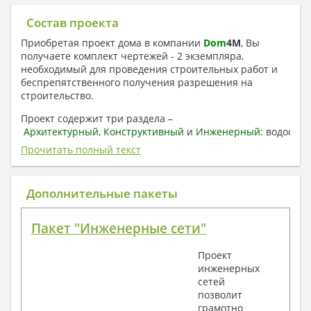
Состав проекта
Приобретая проект дома в компании
Dom
4
M
, Вы
получаете комплект чертежей - 2 экземпляра,
необходимый для проведения строительных работ и
беспрепятственного получения разрешения на
строительство.
Проект содержит три раздела –
Архитектурный
,
Конструктивный
и
Инженерный:
водоснаб
отопление, вентиляция, канализация,
Прочитать полный текст
электроснабжение (приобретается за дополнительную
плату) + Пояснительная записка.
Дополнительные пакеты
1. Архитектурный раздел:
Общие данные по проекту
Пакет "Инженерные сети"
План координационных осей
Поэтажные кладочные планы
Проект
Поэтажные маркировочные планы с
инженерных
экспликацией помещений
сетей
План кровли
позволит
Разрезы и состав конструкций
грамотно
Фасады с ведомостью внешних отделок