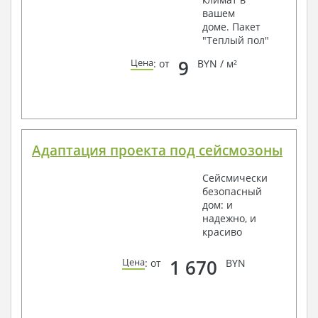
вашем
доме. Пакет
"Теплый пол"
9
Цена
: от
BYN / м²
Адаптация проекта под сейсмозоны
Сейсмически
безопасный
дом: и
надежно, и
красиво
1 670
Цена
: от
BYN