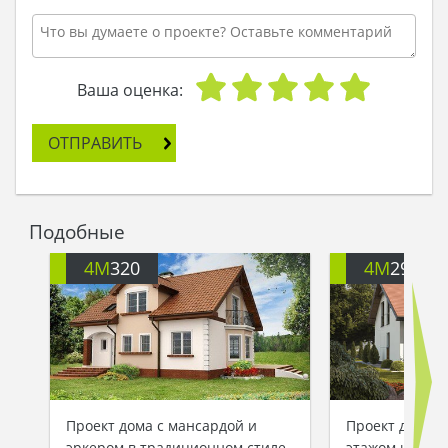
Ваша оценка:
ОТПРАВИТЬ
Подобные
4M
320
4M
290A
Проект дома с мансардой и
Проект дома 
эркером в традиционном стиле
этажом и гос