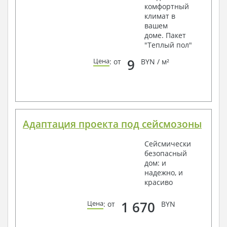
комфортный
климат в
вашем
доме. Пакет
"Теплый пол"
9
Цена
: от
BYN / м²
Адаптация проекта под сейсмозоны
Сейсмически
безопасный
дом: и
надежно, и
красиво
1 670
Цена
: от
BYN