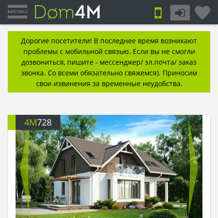
Дорогие посетители! В последнее время возникают
проблемы с мобильной связью. Если вы не смогли
дозвониться, пишите - мессенджер/ эл.почта/ заказ
звонка. Со всеми обязательно свяжемся). Приносим
свои извинения за временные неудобства.
4M
728