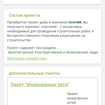
Состав проекта
Приобретая проект дома в компании
Dom
4
M
, Вы
получаете комплект чертежей - 2 экземпляра,
необходимый для проведения строительных работ и
беспрепятственного получения разрешения на
строительство.
Проект содержит три раздела –
Архитектурный
,
Конструктивный
и
Инженерный:
водоснаб
отопление, вентиляция, канализация,
Прочитать полный текст
электроснабжение (приобретается за дополнительную
плату) + Пояснительная записка.
Дополнительные пакеты
1. Архитектурный раздел:
Общие данные по проекту
Пакет "Инженерные сети"
План координационных осей
Поэтажные кладочные планы
Проект
Поэтажные маркировочные планы с
инженерных
экспликацией помещений
сетей
План кровли