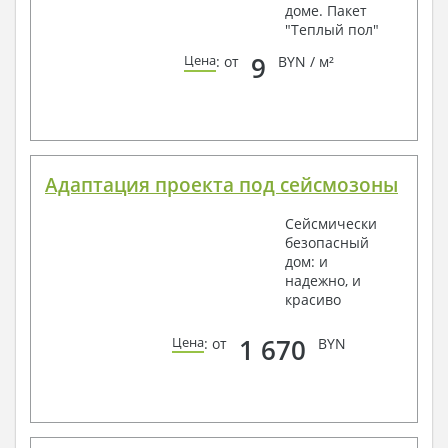
доме. Пакет
"Теплый пол"
9
Цена
: от
BYN / м²
Адаптация проекта под сейсмозоны
Сейсмически
безопасный
дом: и
надежно, и
красиво
1 670
Цена
: от
BYN