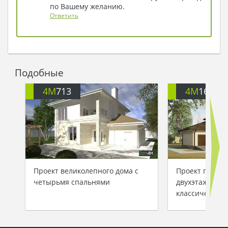
по Вашему желанию.
Ответить
Подобные
4M
713
4M
1638
Проект великолепного дома с
Проект практ
четырьмя спальнями
двухэтажного 
классическом 