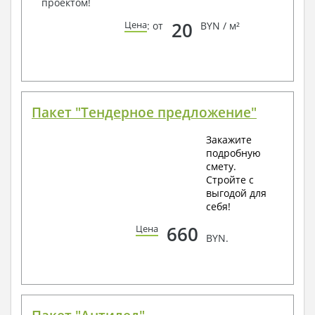
проектом!
20
Цена
: от
BYN / м²
Пакет "Тендерное предложение"
Закажите
подробную
смету.
Стройте с
выгодой для
себя!
660
Цена
BYN.