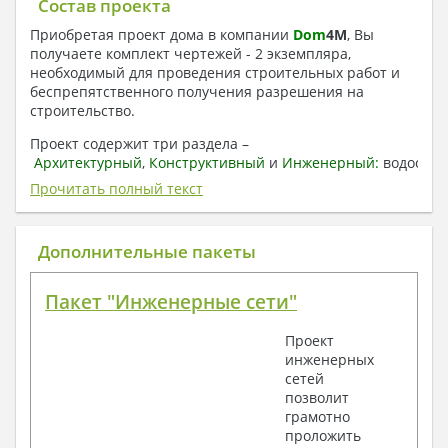
Состав проекта
Приобретая проект дома в компании
Dom
4
M
, Вы
получаете комплект чертежей - 2 экземпляра,
необходимый для проведения строительных работ и
беспрепятственного получения разрешения на
строительство.
Проект содержит три раздела –
Архитектурный
,
Конструктивный
и
Инженерный:
водоснаб
отопление, вентиляция, канализация,
Прочитать полный текст
электроснабжение (приобретается за дополнительную
плату) + Пояснительная записка.
Дополнительные пакеты
1. Архитектурный раздел:
Общие данные по проекту
Пакет "Инженерные сети"
План координационных осей
Поэтажные кладочные планы
Проект
Поэтажные маркировочные планы с
инженерных
экспликацией помещений
сетей
План кровли
позволит
Разрезы и состав конструкций
грамотно
Фасады с ведомостью внешних отделок
проложить
Элементы проемов – спецификация