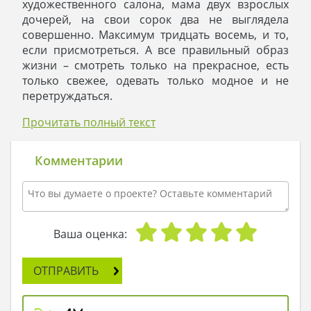
художественного салона, мама двух взрослых
дочерей, на свои сорок два не выглядела
совершенно. Максимум тридцать восемь, и то,
если присмотреться. А все правильный образ
жизни – смотреть только на прекрасное, есть
только свежее, одевать только модное и не
перетруждаться.
Доход от художественного салона позволял
Прочитать полный текст
обеспечивать дом – полную чашу и три первых
пункта, а вот четвертый стал возможен
благодаря искусной домработнице Варваре,
Комментарии
которую передавали «из рук в руки» с
идеальными рекомендациями.
Виолетта Александровна вышла из своей
комнаты и спустилась по лестнице в столовую.
Варвара как раз накрывала к завтраку, подпевая
Ваша оценка:
поющей по радио Лайме Вайкуле. Белая
вазочка с ромашками на столе, блестящий
ОТПРАВИТЬ
кофейник и давно знакомая мелодия
замечательно умели создать настроение.
Чудесное утро, не правда ли?