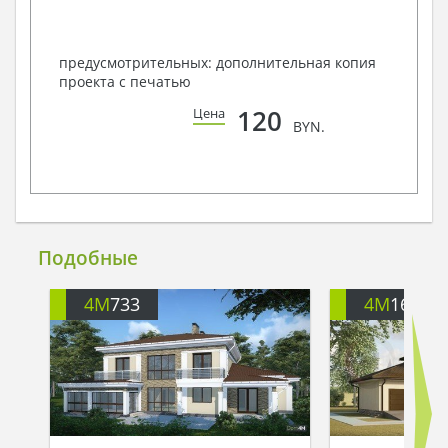
предусмотрительных: дополнительная копия
проекта с печатью
120
Цена
BYN.
Подобные
4M
733
4M
1638