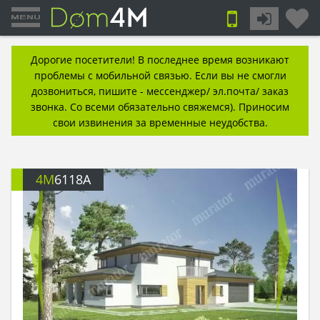
Дорогие посетители! В последнее время возникают
проблемы с мобильной связью. Если вы не смогли
дозвониться, пишите - мессенджер/ эл.почта/ заказ
звонка. Со всеми обязательно свяжемся). Приносим
свои извинения за временные неудобства.
4M
6118A