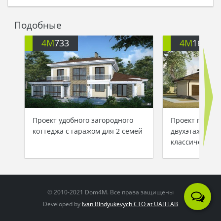
Подобные
4M
733
4M
1638
Проект удобного загородного
Проект практ
коттеджа с гаражом для 2 семей
двухэтажного 
классическом 
© 2010-2021 Dom4M. Все права защищены
Developed by
Ivan Bindyukevych CTO at UAITLAB