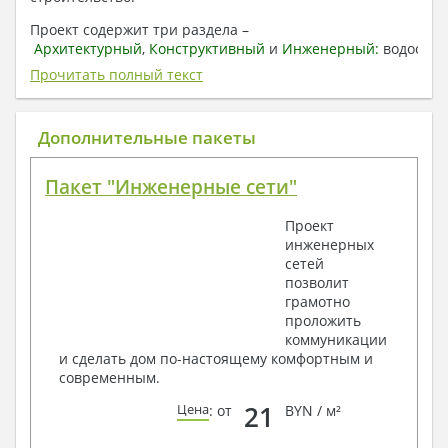
Проект содержит три раздела –
Архитектурный
,
Конструктивный
и
Инженерный:
водоснаб
отопление, вентиляция, канализация,
Прочитать полный текст
электроснабжение (приобретается за дополнительную
плату) + Пояснительная записка.
Дополнительные пакеты
1. Архитектурный раздел:
Общие данные по проекту
Пакет "Инженерные сети"
План координационных осей
Поэтажные кладочные планы
Проект
Поэтажные маркировочные планы с
инженерных
экспликацией помещений
сетей
План кровли
позволит
Разрезы и состав конструкций
грамотно
Фасады с ведомостью внешних отделок
проложить
Элементы проемов – спецификация
коммуникации
Ведомость перемычек – сечения и
и сделать дом по-настоящему комфортным и
спецификация
современным.
Экспликация полов
Объемы основных строительных материалов
21
Цена
: от
BYN / м²
Архитектурные узлы в конструкциях
2. Конструктивный раздел: