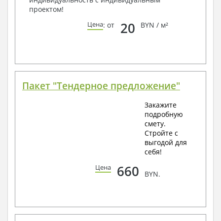
проектом!
20
Цена
: от
BYN / м²
Пакет "Тендерное предложение"
Закажите
подробную
смету.
Стройте с
выгодой для
себя!
660
Цена
BYN.