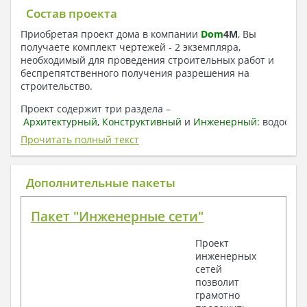
Состав проекта
Приобретая проект дома в компании
Dom
4
M
, Вы
получаете комплект чертежей - 2 экземпляра,
необходимый для проведения строительных работ и
беспрепятственного получения разрешения на
строительство.
Проект содержит три раздела –
Архитектурный
,
Конструктивный
и
Инженерный:
водоснаб
отопление, вентиляция, канализация,
Прочитать полный текст
электроснабжение (приобретается за дополнительную
плату) + Пояснительная записка.
Дополнительные пакеты
1. Архитектурный раздел:
Общие данные по проекту
Пакет "Инженерные сети"
План координационных осей
Поэтажные кладочные планы
Проект
Поэтажные маркировочные планы с
инженерных
экспликацией помещений
сетей
План кровли
позволит
Разрезы и состав конструкций
грамотно
Фасады с ведомостью внешних отделок