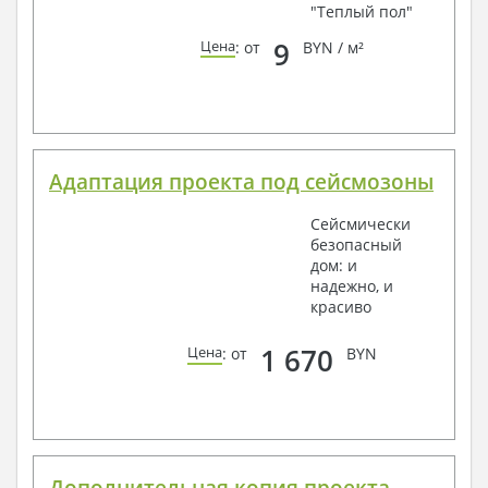
"Теплый пол"
9
Цена
: от
BYN / м²
Адаптация проекта под сейсмозоны
Сейсмически
безопасный
дом: и
надежно, и
красиво
1 670
Цена
: от
BYN