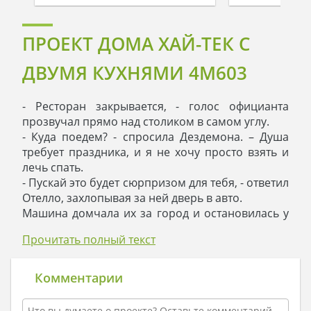
ПРОЕКТ ДОМА ХАЙ-ТЕК С
ДВУМЯ КУХНЯМИ 4M603
- Ресторан закрывается, - голос официанта
прозвучал прямо над столиком в самом углу.
- Куда поедем? - спросила Дездемона. – Душа
требует праздника, и я не хочу просто взять и
лечь спать.
- Пускай это будет сюрпризом для тебя, - ответил
Отелло, захлопывая за ней дверь в авто.
Машина домчала их за город и остановилась у
ворот. На улице стояла глухая ночь, и только за
Прочитать полный текст
забором маячили огоньки.
- Мечтала ли ты в жизни, Дездемона? - спросил
спутницу Отелло.
Комментарии
- Дорогой, если верить Шекспиру, сейчас
случится драма, - рассмеялась она.