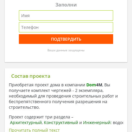
Заполни
Ваши данные защищены
Состав проекта
Приобретая проект дома в компании
Dom
4
M
, Вы
получаете комплект чертежей - 2 экземпляра,
необходимый для проведения строительных работ и
беспрепятственного получения разрешения на
строительство.
Проект содержит три раздела –
Архитектурный
,
Конструктивный
и
Инженерный:
водоснаб
отопление, вентиляция, канализация,
Прочитать полный текст