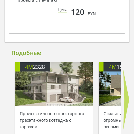
проекта с печатью
120
Цена
BYN.
Подобные
4M
2328
4M
153
Проект стильного просторного
Стильный сов
трехэтажного коттеджа с
огромными п
гаражом
окнами