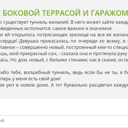
 БОКОВОЙ ТЕРРАСОЙ И ГАРАЖОМ
о существует туннель желаний. В него может зайти каждый
 увиденных исполнится: самое важное и значимое.
 и ей открылось потрясающее зрелище на все ее желания
сердце! Девушка прикасалась по очереди ко всему, и 
главное – совершенно новый, построенный кем-то специа
знешь, мой прекрасный сон, - сказала она и протянула рук
сь. Но дом, новый, с белыми стенами, как в сказке, ос
асибо тебе, волшебный туннель, ведь если бы не ты, я
еперь у меня есть свой дом!
ая уют в новом доме. А тот буквально расцветал кажду