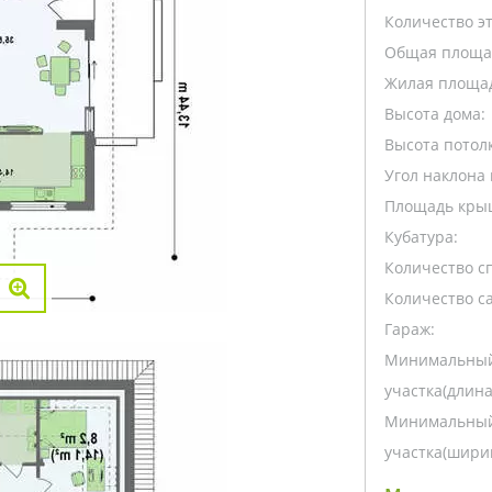
Количество э
Общая площа
Жилая площа
Высота дома:
Высота потолк
Угол наклона 
Площадь кры
Кубатура:
Количество с
Количество са
Гараж:
Минимальный
участка(длина
Минимальный
участка(ширин