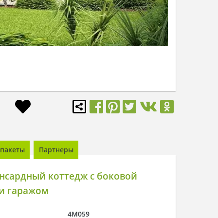
пакеты
Партнеры
нсардный коттедж с боковой
 и гаражом
4M059