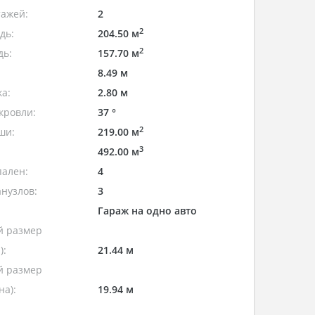
тажей:
2
2
дь:
204.50 м
2
дь:
157.70 м
8.49 м
а:
2.80 м
кровли:
37 °
2
ши:
219.00 м
3
492.00 м
пален:
4
нузлов:
3
Гараж на одно авто
 размер
):
21.44 м
 размер
а):
19.94 м