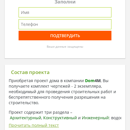
Заполни
Ваши данные защищены
Состав проекта
Приобретая проект дома в компании
Dom
4
M
, Вы
получаете комплект чертежей - 2 экземпляра,
необходимый для проведения строительных работ и
беспрепятственного получения разрешения на
строительство.
Проект содержит три раздела –
Архитектурный
,
Конструктивный
и
Инженерный:
водоснаб
отопление, вентиляция, канализация,
Прочитать полный текст
электроснабжение (приобретается за дополнительную