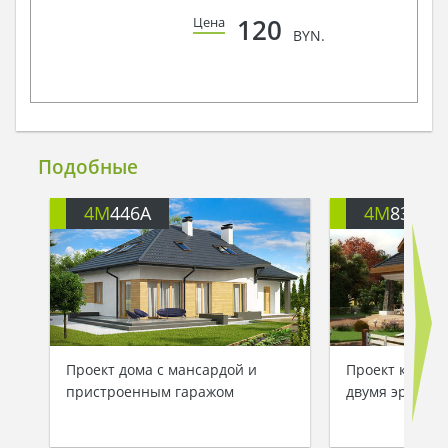
120
Цена
BYN.
Подобные
4M
446A
4M
833
Проект дома с мансардой и
Проект класси
пристроенным гаражом
двумя эркера