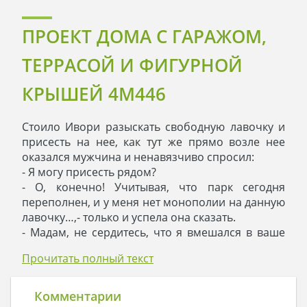
ПРОЕКТ ДОМА С ГАРАЖОМ,
ТЕРРАСОЙ И ФИГУРНОЙ
КРЫШЕЙ 4M446
Стоило Ивори разыскать свободную лавочку и
присесть на нее, как тут же прямо возле нее
оказался мужчина и ненавязчиво спросил:
- Я могу присесть рядом?
- О, конечно! Учитывая, что парк сегодня
переполнен, и у меня нет монополии на данную
лавочку…,- только и успела она сказать.
- Мадам, не сердитесь, что я вмешался в ваше
осознанное уединение. Позвольте мне
Прочитать полный текст
оправдать свое присутствие здесь и предсказать
ваше будущее.
- Как интересно! Начинайте, - кивнула она.
Комментарии