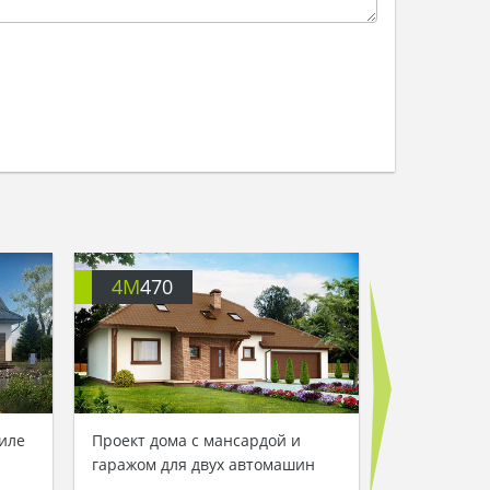
4M
470
4M
108
иле
Проект дома с мансардой и
Уютный про
гаражом для двух автомашин
гаражом и 
ночной зон