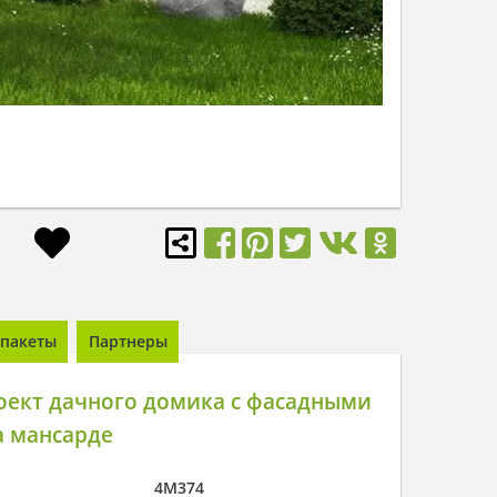
пакеты
Партнеры
оект дачного домика с фасадными
а мансарде
4M374