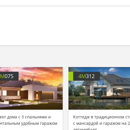
4M
075
4M
312
ект дома с 3 спальнями и
Коттедж в традиционном ст
нтальным удобным гаражом
с мансардой и гаражом на 2
автомобиля