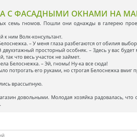
А С ФАСАДНЫМИ ОКНАМИ НА МА
лых семь гномов. Пошли они однажды в галерею прое
й к ним Волк-консультант.
а Белоснежка. – У меня глаза разбегаются от обилия выбор
ей двухэтажный просторный особняк. – Здесь у вас буде
, так что весь участок не займет.
ла Белоснежка. – Эй, гномы! Ну-ка все сюда!
ыло потрогать его руками, но строгая Белоснежка вмиг п
ились врассыпную.
агазин довольными. Молодая хозяйка радовалась, что с
…