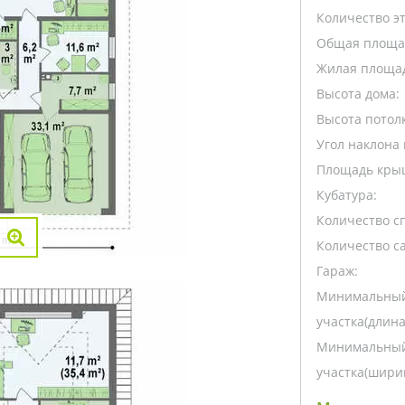
Количество э
Общая площа
Жилая площа
Высота дома:
Высота потолк
Угол наклона 
Площадь кры
Кубатура:
Количество с
Количество са
Гараж:
Минимальный
участка(длина
Минимальный
участка(ширин