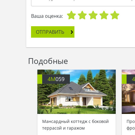
Ваша оценка:
ОТПРАВИТЬ
Подобные
4M
059
Мансардный коттедж с боковой
Про
террасой и гаражом
фро