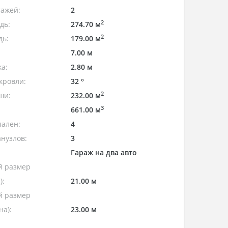
тажей:
2
2
дь:
274.70 м
2
дь:
179.00 м
7.00 м
а:
2.80 м
кровли:
32 °
2
ши:
232.00 м
3
661.00 м
пален:
4
нузлов:
3
Гараж на два авто
 размер
):
21.00 м
 размер
а):
23.00 м