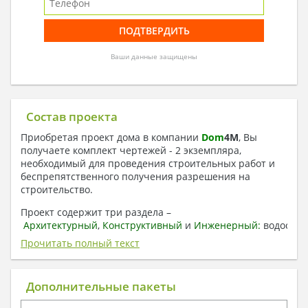
Ваши данные защищены
Состав проекта
Приобретая проект дома в компании
Dom
4
M
, Вы
получаете комплект чертежей - 2 экземпляра,
необходимый для проведения строительных работ и
беспрепятственного получения разрешения на
строительство.
Проект содержит три раздела –
Архитектурный
,
Конструктивный
и
Инженерный:
водоснаб
отопление, вентиляция, канализация,
Прочитать полный текст
электроснабжение (приобретается за дополнительную
плату) + Пояснительная записка.
Дополнительные пакеты
1. Архитектурный раздел: