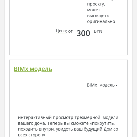
проекту,
крепления, сечения
может
Ведомости расхода стали и бетона
выглядеть
3. Инженерный раздел (приобретается по желанию
оригинально
за дополнительную плату):
300
Цена
: от
BYN
Водоснабжение и канализация
Условные обозначения с общими данными
Поэтажная система водоснабжения и
канализации
Аксонометрическая схема водоснабжения и
канализации
BIMx модель
Узлы и спецификация материалов
Отопление, вентиляция
BIMx модель -
Условные обозначения с общими данными
Система вентиляции
Система отопления
Аксонометрическая схема системы отопления
Тепловая схема
интерактивный просмотр трехмерной модели
Спецификация материалов
вашего дома. Теперь вы сможете «покрутить,
Электротехнические решения:
походить внутри, увидеть ваш будущий Дом со
всех сторон»