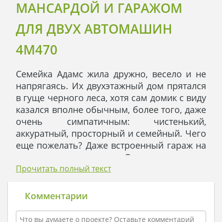
МАНСАРДОЙ И ГАРАЖОМ
ДЛЯ ДВУХ АВТОМАШИН
4M470
Семейка Адамс жила дружно, весело и не
напрягаясь. Их двухэтажный дом прятался
в гуще черного леса, хотя сам домик с виду
казался вполне обычным, более того, даже
очень симпатичным: чистенький,
аккуратный, просторный и семейный. Чего
еще пожелать? Даже встроенный гараж на
две машины имелся. Оттуда во время
осеннего шабаша родители Адамс
Прочитать полный текст
выгоняли два семейных кабриолета и на
непозволительной скорости углублялись в
Комментарии
лес. Дети и дом оставались на попечении
верного кота Блэка, который отличался не