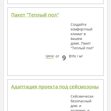
Пакет "Теплый пол"
Создайте
комфортный
климат в
вашем
доме. Пакет
"Теплый пол"
9
Цена
: от
BYN / м²
Адаптация проекта под сейсмозоны
Сейсмически
безопасный
дом: и
надежно, и