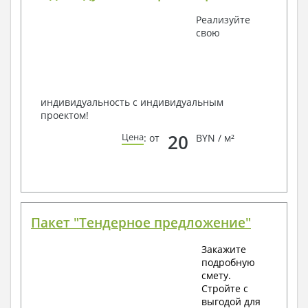
Получить профессиональную консультацию у
Реализуйте
наших специалистов, Вы можете любым
свою
способом связи: закажите обратный звонок,
по viber, e-mail, телефон -
наши контакты
.
Всегда рады Вам помочь!
индивидуальность с индивидуальным
проектом!
20
Цена
: от
BYN / м²
Пакет "Тендерное предложение"
Закажите
подробную
смету.
Стройте с
выгодой для