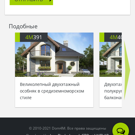
Подобные
4M
391
4M
401
Великолепный двухэтажный
Двухэтажный 
особняк в средиземноморском
полукруглыми
стиле
балконами
© 2010-2021 Dom4M. Все права защищены