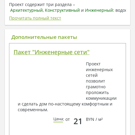
Проект содержит три раздела –
Архитектурный
,
Конструктивный
и
Инженерный:
водоснаб
отопление, вентиляция, канализация,
Прочитать полный текст
электроснабжение (приобретается за дополнительную
плату) + Пояснительная записка.
Дополнительные пакеты
1. Архитектурный раздел:
Общие данные по проекту
Пакет "Инженерные сети"
План координационных осей
Поэтажные кладочные планы
Проект
Поэтажные маркировочные планы с
инженерных
экспликацией помещений
сетей
План кровли
позволит
Разрезы и состав конструкций
грамотно
Фасады с ведомостью внешних отделок
проложить
Элементы проемов – спецификация
коммуникации
Ведомость перемычек – сечения и
и сделать дом по-настоящему комфортным и
спецификация
современным.
Экспликация полов
Объемы основных строительных материалов
21
Цена
: от
BYN / м²
Архитектурные узлы в конструкциях
2. Конструктивный раздел: