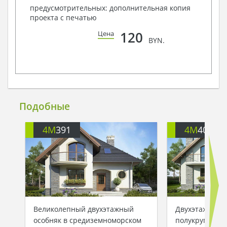
предусмотрительных: дополнительная копия
проекта с печатью
120
Цена
BYN.
Подобные
4M
391
4M
401
Великолепный двухэтажный
Двухэтажный 
особняк в средиземноморском
полукруглыми