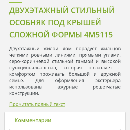
ДВУХЭТАЖНЫЙ СТИЛЬНЫЙ
ОСОБНЯК ПОД КРЫШЕЙ
СЛОЖНОЙ ФОРМЫ 4M5115
Двухэтажный жилой дом порадует жильцов
четкими ровными линиями, прямыми углами,
серо-коричневой стильной гаммой и высокой
функциональностью, которая позволяет с
комфортом проживать большой и дружной
семье. Для оформления экстерьера
использованы ажурные решетчатые
конструкции.
Первый этаж представлен комнатами общего
Прочитать полный текст
проживания, большая его часть отдана под
студию-гостиную, которая включает три
частично огороженные просторные зоны. Кухня
Комментарии
имеет значительные размеры, ее площади