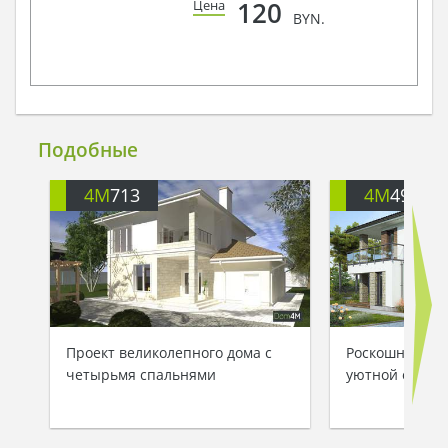
120
Цена
BYN.
Подобные
4M
713
4M
499
Проект великолепного дома с
Роскошный дом
четырьмя спальнями
уютной откры