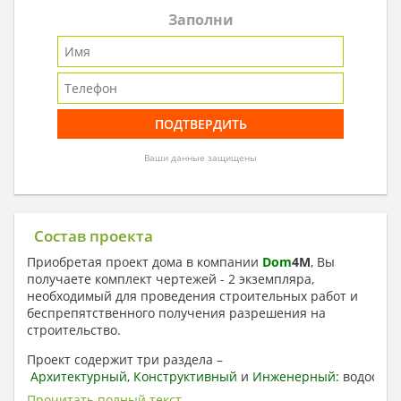
Заполни
Ваши данные защищены
Состав проекта
Приобретая проект дома в компании
Dom
4
M
, Вы
получаете комплект чертежей - 2 экземпляра,
необходимый для проведения строительных работ и
беспрепятственного получения разрешения на
строительство.
Проект содержит три раздела –
Архитектурный
,
Конструктивный
и
Инженерный:
водоснаб
отопление, вентиляция, канализация,
Прочитать полный текст