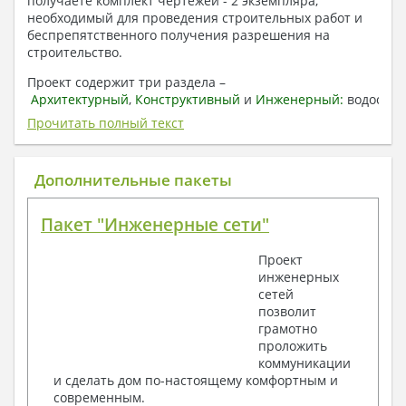
получаете комплект чертежей - 2 экземпляра,
необходимый для проведения строительных работ и
беспрепятственного получения разрешения на
строительство.
Проект содержит три раздела –
Архитектурный
,
Конструктивный
и
Инженерный:
водоснаб
отопление, вентиляция, канализация,
Прочитать полный текст
электроснабжение (приобретается за дополнительную
плату) + Пояснительная записка.
Дополнительные пакеты
1. Архитектурный раздел:
Общие данные по проекту
Пакет "Инженерные сети"
План координационных осей
Поэтажные кладочные планы
Проект
Поэтажные маркировочные планы с
инженерных
экспликацией помещений
сетей
План кровли
позволит
Разрезы и состав конструкций
грамотно
Фасады с ведомостью внешних отделок
проложить
Элементы проемов – спецификация
коммуникации
Ведомость перемычек – сечения и
и сделать дом по-настоящему комфортным и
спецификация
современным.
Экспликация полов