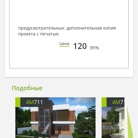
предусмотрительных: дополнительная копия
проекта с печатью
120
Цена
BYN.
Подобные
4M
711
4M
713