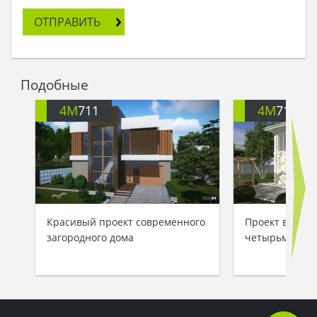
ОТПРАВИТЬ
Подобные
4M
711
4M
713
Красивый проект современного
Проект велико
загородного дома
четырьмя спа