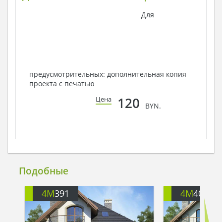
Для
предусмотрительных: дополнительная копия
проекта с печатью
120
Цена
BYN.
Подобные
4M
391
4M
401