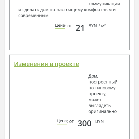
коммуникации
Ведомость перемычек – сечения и
и сделать дом по-настоящему комфортным и
спецификация
современным.
Экспликация полов
Объемы основных строительных материалов
21
Цена
: от
BYN / м²
Архитектурные узлы в конструкциях
2. Конструктивный раздел:
Общие данные по проекту
Схемы расположения и расчеты фундаментов
Элементы каркаса – схемы расположения
Изменения в проекте
Схема расположения перекрытий
Опоры перекрытия на стены или Узлы
Дом,
армирования
построенный
Элементы кровли – схемы расположения
по типовому
Чертежи отдельных элементов, узлы
проекту,
крепления, сечения
может
Ведомости расхода стали и бетона
выглядеть
3. Инженерный раздел (приобретается по желанию
оригинально
за дополнительную плату):
300
Цена
: от
BYN
Водоснабжение и канализация
Условные обозначения с общими данными