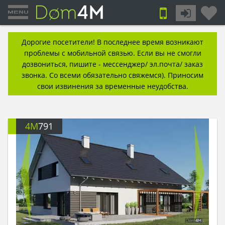
Дорогие посетители! В последнее время возникают
проблемы с мобильной связью. Если вы не смогли
дозвониться, пишите - мессенджер/ эл.почта/ заказ
звонка. Со всеми обязательно свяжемся). Приносим
свои извинения за временные неудобства.
4M
791