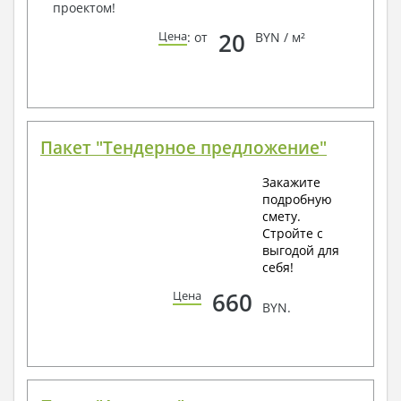
проектом!
20
Цена
: от
BYN / м²
Пакет "Тендерное предложение"
Закажите
подробную
смету.
Стройте с
выгодой для
себя!
660
Цена
BYN.