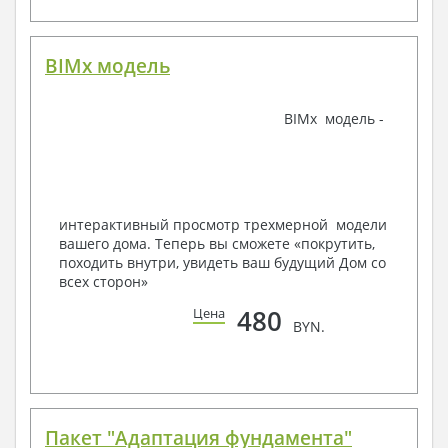
Поэтажная система водоснабжения и
канализации
Аксонометрическая схема водоснабжения и
канализации
BIMx модель
Узлы и спецификация материалов
Отопление, вентиляция
BIMx модель -
Условные обозначения с общими данными
Система вентиляции
Система отопления
Аксонометрическая схема системы отопления
Тепловая схема
интерактивный просмотр трехмерной модели
Спецификация материалов
вашего дома. Теперь вы сможете «покрутить,
Электротехнические решения:
походить внутри, увидеть ваш будущий Дом со
всех сторон»
Условные обозначения и общие данные
Принципиальная схема ВРУ
480
Цена
BYN.
План сетей освещения, план силовых сетей
Схема системы уравнения потенциалов
Схема повторного контура заземления
Спецификация материалов
Проект является типовым и не учитывает конкретных
условий строительства
Пакет "Адаптация фундамента"