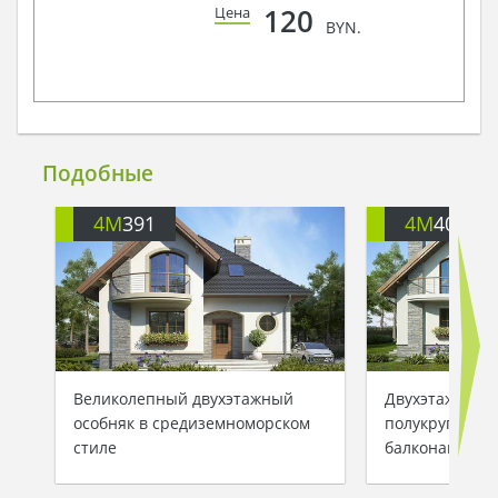
120
Цена
BYN.
Подобные
4M
391
4M
401
Великолепный двухэтажный
Двухэтажный 
особняк в средиземноморском
полукруглыми
стиле
балконами