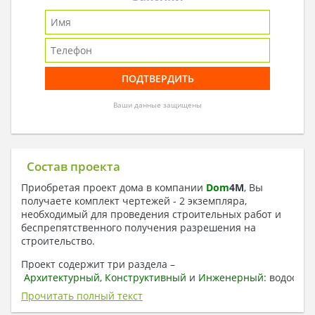
Ваши данные защищены
Состав проекта
Приобретая проект дома в компании
Dom
4
M
, Вы
получаете комплект чертежей - 2 экземпляра,
необходимый для проведения строительных работ и
беспрепятственного получения разрешения на
строительство.
Проект содержит три раздела –
Архитектурный
,
Конструктивный
и
Инженерный:
водоснаб
отопление, вентиляция, канализация,
Прочитать полный текст
электроснабжение (приобретается за дополнительную