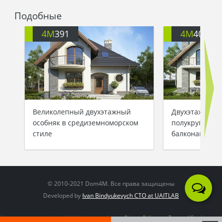
Подобные
4M
391
4M
401
Великолепный двухэтажный
Двухэтажный 
особняк в средиземноморском
полукруглыми
стиле
балконами
© 2010-2021 Dom4M. Все права защищены
Developed by
Ivan Bindyukevych CTO at UAITLAB
This site is protected by reCAPTCHA and the Google
Privacy Policy
and
Terms of Service
apply