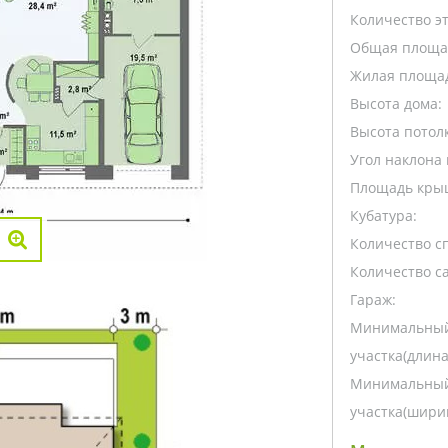
Количество э
Общая площа
Жилая площа
Высота дома:
Высота потолк
Угол наклона 
Площадь кры
Кубатура:
Количество с
Количество са
Гараж:
Минимальный
участка(длина
Минимальный
участка(ширин