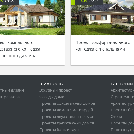
4M
068
4M
070
ект компактного
Проект комфортабельного
оэтажного коттеджа
коттеджа с 4 спальнями
ересного дизайна
ЭТАЖНОСТЬ
КАТЕГОРИИ
тный дизайн
Эскизный проект
Архитектур
нтрерьера
Фасады домов
Строительн
Проекты одноэтажных домов
Архитектурн
Проекты домов с мансардой
Проекты бе
Проекты двухэтажных домов
Отели
Проекты трехэтажных домов
Проекты до
Проекты бань и саун
Проекты дом