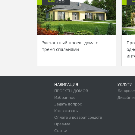
4M
036
Элегантный проект дома с
Про
тремя спальнями
одн
инт
НАВИГАЦИЯ
УСЛУГИ
ПРОЕКТЫ ДОМОВ
Ландшаф
Избранное
Дизайн и
Задать вопрос
Как заказать
Оплата и возврат средств
Правила
Статьи