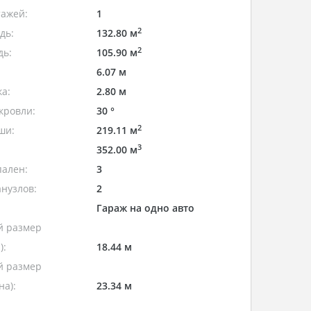
тажей:
1
2
дь:
132.80 м
2
дь:
105.90 м
6.07 м
а:
2.80 м
кровли:
30 °
2
ши:
219.11 м
3
352.00 м
пален:
3
нузлов:
2
Гараж на одно авто
 размер
):
18.44 м
 размер
а):
23.34 м