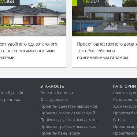
4M
368
4M
607
ект удобного одноэтажного
Проект одноэтажного дома 
а с несколькими ванными
тек с бассейном и
натами
оригинальным гаражом
ЭТАЖНОСТЬ
КАТЕГОРИИ
тный дизайн
Эскизный проект
Архитектур
нтрерьера
Фасады домов
Строительн
Проекты одноэтажных домов
Архитектурн
Проекты домов с мансардой
Проекты бе
Проекты двухэтажных домов
Отели
Проекты трехэтажных домов
Проекты до
Проекты бань и саун
Проекты дом