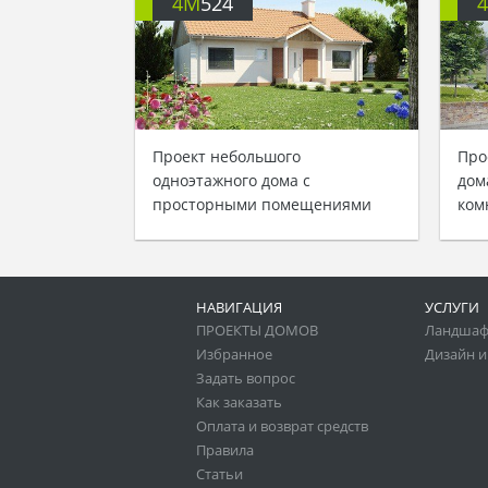
4M
524
Проект небольшого
Про
одноэтажного дома с
дом
просторными помещениями
ком
НАВИГАЦИЯ
УСЛУГИ
ПРОЕКТЫ ДОМОВ
Ландшаф
Избранное
Дизайн и
Задать вопрос
Как заказать
Оплата и возврат средств
Правила
Статьи