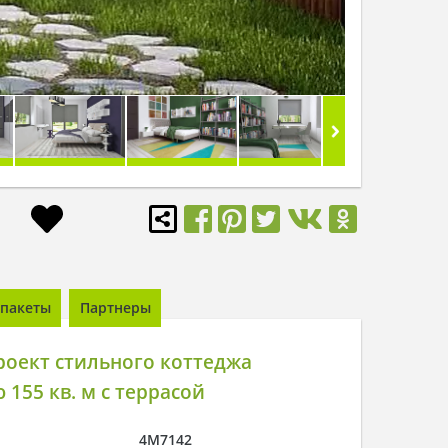
пакеты
Партнеры
роект стильного коттеджа
155 кв. м с террасой
4M7142