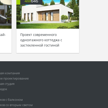
4M
646
хай-
Проект современного
одноэтажного коттеджа с
застекленной гостиной
ная компания
ое проектирование
ая студия
седок
мов с балконом
ов со вторым светом