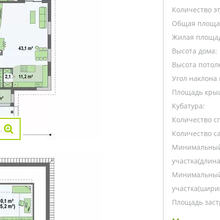
Количество э
Общая площа
Жилая площа
Высота дома:
Высота потолк
Угол наклона 
Площадь кры
Кубатура:
Количество с
Количество са
Минимальный
участка(длина
Минимальный
участка(ширин
Площадь заст