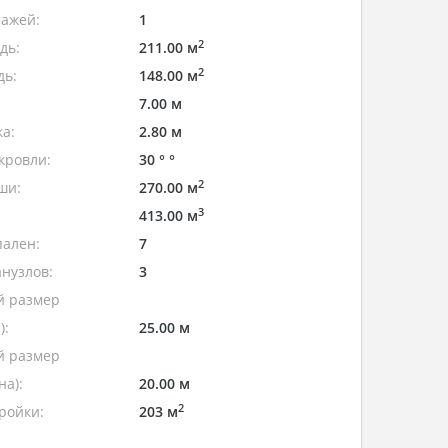
тажей:
1
2
дь:
211.00 м
2
дь:
148.00 м
7.00 м
а:
2.80 м
кровли:
30 ° °
2
ши:
270.00 м
3
413.00 м
пален:
7
нузлов:
3
 размер
):
25.00 м
 размер
а):
20.00 м
2
ройки:
203 м