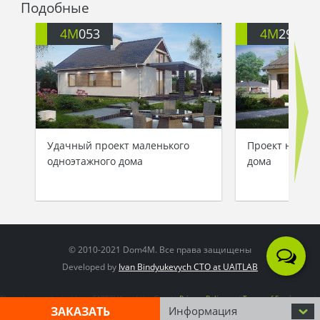
Подобные
4M
053
4M
292
Удачный проект маленького
Проект недоро
одноэтажного дома
дома
© 2010-2021 Dom4M. Все права защищены
Developed by
Ivan Bindyukevych CTO at UAITLAB
This site is protected by reCAPTCHA and the Google
Privacy Policy
and
Terms of Service
apply
ЗАКАЗАТЬ
Информация