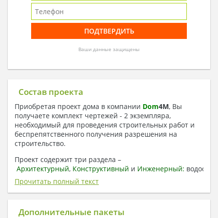
Ваши данные защищены
Состав проекта
Приобретая проект дома в компании
Dom
4
M
, Вы
получаете комплект чертежей - 2 экземпляра,
необходимый для проведения строительных работ и
беспрепятственного получения разрешения на
строительство.
Проект содержит три раздела –
Архитектурный
,
Конструктивный
и
Инженерный:
водоснаб
отопление, вентиляция, канализация,
Прочитать полный текст
электроснабжение (приобретается за дополнительную
плату) + Пояснительная записка.
Дополнительные пакеты
1. Архитектурный раздел: