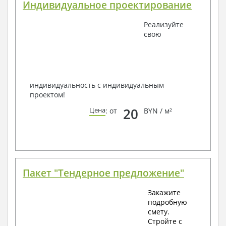
Индивидуальное проектирование
условий, за дополнительную плату.
Получить профессиональную консультацию у
Реализуйте
наших специалистов, Вы можете любым
свою
способом связи: закажите обратный звонок,
по viber, e-mail, телефон -
наши контакты
.
Всегда рады Вам помочь!
индивидуальность с индивидуальным
проектом!
20
Цена
: от
BYN / м²
Пакет "Тендерное предложение"
Закажите
подробную
смету.
Стройте с