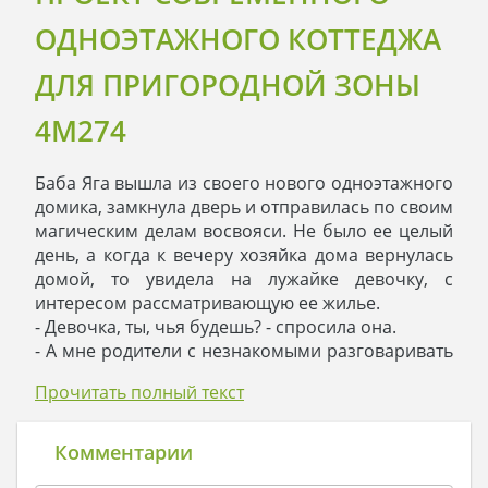
ОДНОЭТАЖНОГО КОТТЕДЖА
ДЛЯ ПРИГОРОДНОЙ ЗОНЫ
4M274
Баба Яга вышла из своего нового одноэтажного
домика, замкнула дверь и отправилась по своим
магическим делам восвояси. Не было ее целый
день, а когда к вечеру хозяйка дома вернулась
домой, то увидела на лужайке девочку, с
интересом рассматривающую ее жилье.
- Девочка, ты, чья будешь? - спросила она.
- А мне родители с незнакомыми разговаривать
не разрешают, - сурово ответила гостья.
Прочитать полный текст
- Так заходи в дом, познакомимся.
- А я вас боюсь: вы меня съесть можете!
- Ем я печенье, и тебя угощу. Проходи смелее, -
Комментарии
Яга отворила дверь.