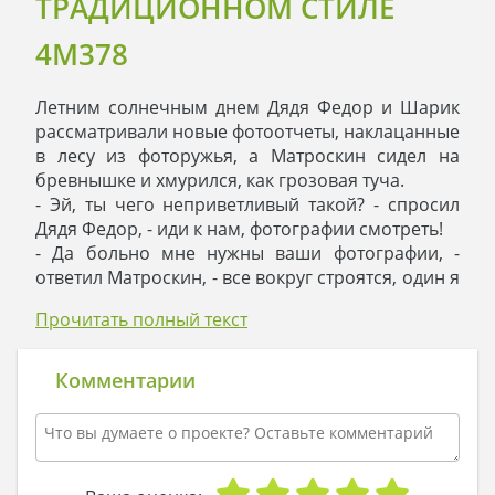
ТРАДИЦИОННОМ СТИЛЕ
4M378
Летним солнечным днем Дядя Федор и Шарик
рассматривали новые фотоотчеты, наклацанные
в лесу из фоторужья, а Матроскин сидел на
бревнышке и хмурился, как грозовая туча.
- Эй, ты чего неприветливый такой? - спросил
Дядя Федор, - иди к нам, фотографии смотреть!
- Да больно мне нужны ваши фотографии, -
ответил Матроскин, - все вокруг строятся, один я
без дома, все с вами живу…
Прочитать полный текст
- Так в этом вся беда? - удивился Дядя Федор. –
Мы ж тебя не выгоняем, живем дружно, а тебе,
оказывается, от нас жить подальше хочется.
Комментарии
- Вот ты, Дядя Федор, слова мои не
переиначивай: я сказал, что домик хочу, а ты
говоришь, вы мне надоели. Да я рядом
построюсь, прямо здесь! И домик у меня будет