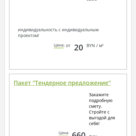
способом связи: закажите обратный звонок,
по viber, e-mail, телефон -
наши контакты
.
Всегда рады Вам помочь!
индивидуальность с индивидуальным
проектом!
20
Цена
: от
BYN / м²
Пакет "Тендерное предложение"
Закажите
подробную
смету.
Стройте с
выгодой для
себя!
660
Цена