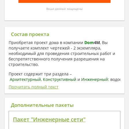
Ваши данные защищены
Состав проекта
Приобретая проект дома в компании
Dom
4
M
, Вы
получаете комплект чертежей - 2 экземпляра,
необходимый для проведения строительных работ и
беспрепятственного получения разрешения на
строительство.
Проект содержит три раздела –
Архитектурный
,
Конструктивный
и
Инженерный:
водоснаб
отопление, вентиляция, канализация,
Прочитать полный текст
электроснабжение (приобретается за дополнительную
плату) + Пояснительная записка.
Дополнительные пакеты
1. Архитектурный раздел:
Общие данные по проекту
Пакет "Инженерные сети"
План координационных осей
Поэтажные кладочные планы