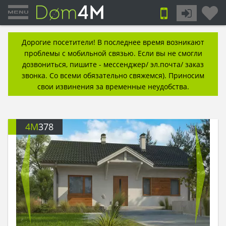
Дорогие посетители! В последнее время возникают
проблемы с мобильной связью. Если вы не смогли
дозвониться, пишите - мессенджер/ эл.почта/ заказ
звонка. Со всеми обязательно свяжемся). Приносим
свои извинения за временные неудобства.
4M
378