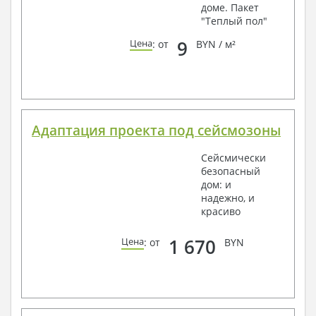
доме. Пакет
"Теплый пол"
9
Цена
: от
BYN / м²
Адаптация проекта под сейсмозоны
Сейсмически
безопасный
дом: и
надежно, и
красиво
1 670
Цена
: от
BYN