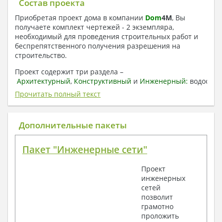
Состав проекта
Приобретая проект дома в компании
Dom
4
M
, Вы
получаете комплект чертежей - 2 экземпляра,
необходимый для проведения строительных работ и
беспрепятственного получения разрешения на
строительство.
Проект содержит три раздела –
Архитектурный
,
Конструктивный
и
Инженерный:
водоснаб
отопление, вентиляция, канализация,
Прочитать полный текст
электроснабжение (приобретается за дополнительную
плату) + Пояснительная записка.
Дополнительные пакеты
1. Архитектурный раздел:
Общие данные по проекту
Пакет "Инженерные сети"
План координационных осей
Поэтажные кладочные планы
Проект
Поэтажные маркировочные планы с
инженерных
экспликацией помещений
сетей
План кровли
позволит
Разрезы и состав конструкций
грамотно
Фасады с ведомостью внешних отделок
проложить
Элементы проемов – спецификация