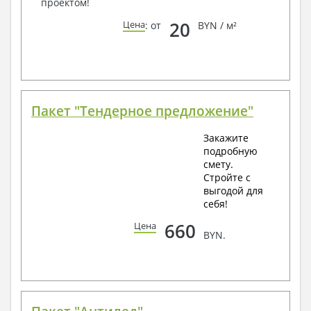
проектом!
20
Цена
: от
BYN / м²
Пакет "Тендерное предложение"
Закажите
подробную
смету.
Стройте с
выгодой для
себя!
660
Цена
BYN.