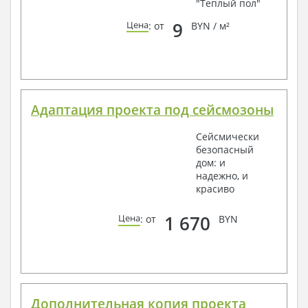
"Теплый пол"
9
Цена
: от
BYN / м²
Адаптация проекта под сейсмозоны
Сейсмически
безопасный
дом: и
надежно, и
красиво
1 670
Цена
: от
BYN
Дополнительная копия проекта