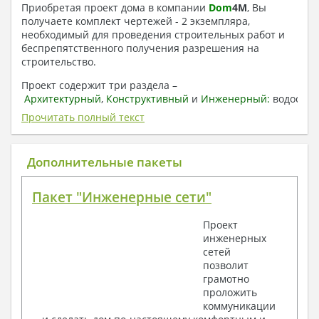
Приобретая проект дома в компании
Dom
4
M
, Вы
получаете комплект чертежей - 2 экземпляра,
необходимый для проведения строительных работ и
беспрепятственного получения разрешения на
строительство.
Проект содержит три раздела –
Архитектурный
,
Конструктивный
и
Инженерный:
водоснаб
отопление, вентиляция, канализация,
Прочитать полный текст
электроснабжение (приобретается за дополнительную
плату) + Пояснительная записка.
Дополнительные пакеты
1. Архитектурный раздел:
Общие данные по проекту
Пакет "Инженерные сети"
План координационных осей
Поэтажные кладочные планы
Проект
Поэтажные маркировочные планы с
инженерных
экспликацией помещений
сетей
План кровли
позволит
Разрезы и состав конструкций
грамотно
Фасады с ведомостью внешних отделок
проложить
Элементы проемов – спецификация
коммуникации
Ведомость перемычек – сечения и