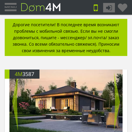
Дорогие посетители! В последнее время возникают
проблемы с мобильной связью. Если вы не смогли
дозвониться, пишите - мессенджер/ эл.почта/ заказ
звонка. Со всеми обязательно свяжемся). Приносим
свои извинения за временные неудобства.
4M
3587