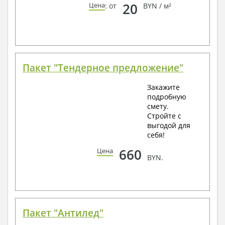
20
Цена
: от
BYN / м²
Пакет "Тендерное предложение"
Закажите
подробную
смету.
Стройте с
выгодой для
себя!
660
Цена
BYN.
Пакет "Антилед"