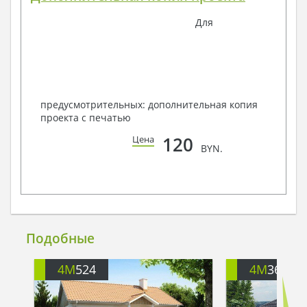
Для
предусмотрительных: дополнительная копия
проекта с печатью
120
Цена
BYN.
Подобные
4M
524
4M
368