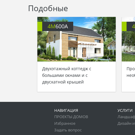
Подобные
4M
600A
Двухэтажный коттедж с
Про
большими окнами и с
нео
двускатной крышей
НАВИГАЦИЯ
УСЛУГИ
ПРОЕКТЫ ДОМОВ
Ландшаф
Избранное
Дизайн и
Задать вопрос