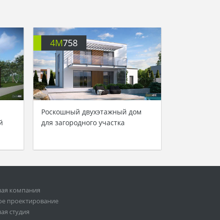
4M
758
Роскошный двухэтажный дом
й
для загородного участка
ная компания
ое проектирование
ая студия