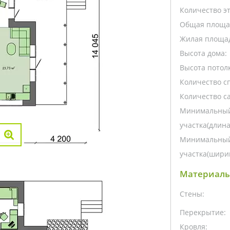
Количество э
Общая площа
Жилая площа
Высота дома:
Высота потолк
Количество с
Количество са
Минимальный
участка(длина
Минимальный
участка(ширин
Материалы
Стены:
Перекрытие:
Кровля: