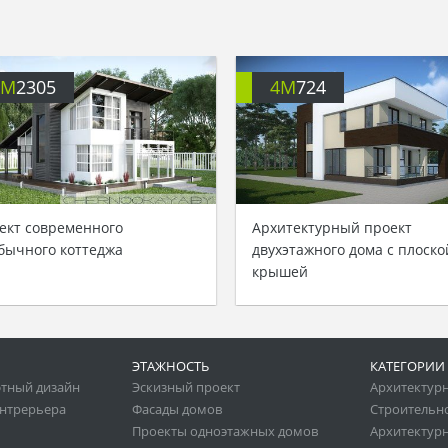
4M
2305
4M
724
ект современного
Архитектурный проект
бычного коттеджа
двухэтажного дома с плоско
крышей
ЭТАЖНОСТЬ
КАТЕГОРИИ
тный дизайн
Эскизный проект
Архитектур
нтрерьера
Фасады домов
Строительн
Проекты одноэтажных домов
Архитектурн