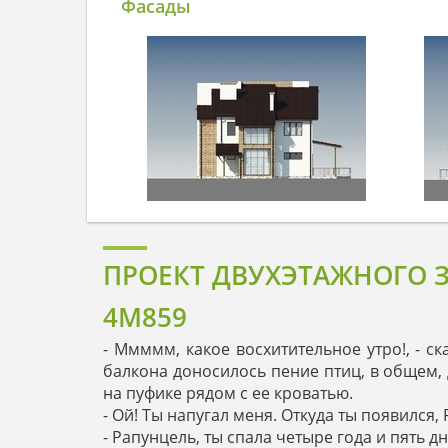
Фасады
ПРОЕКТ ДВУХЭТАЖНОГО 
4M859
- Ммммм, какое восхитительное утро!, - с
балкона доносилось пение птиц, в общем,
на пуфике рядом с ее кроватью.
- Ой! Ты напугал меня. Откуда ты появился,
- Рапунцель, ты спала четыре года и пять д