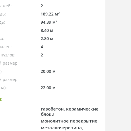
тажей:
2
2
дь:
189.22 м
2
дь:
94.39 м
8.40 м
а:
2.80 м
пален:
4
нузлов:
2
 размер
):
20.00 м
 размер
а):
22.00 м
:
газобетон, керамические
блоки
монолитное перекрытие
металлочерепица,