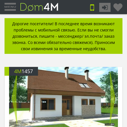
Дорогие посетители! В последнее время возникают
проблемы с мобильной связью. Если вы не смогли
дозвониться, пишите - мессенджер/ эл.почта/ заказ
звонка. Со всеми обязательно свяжемся). Приносим
свои извинения за временные неудобства.
4M
1457