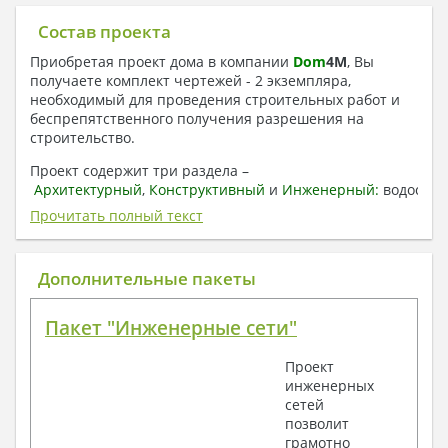
Состав проекта
Приобретая проект дома в компании
Dom
4
M
, Вы
получаете комплект чертежей - 2 экземпляра,
необходимый для проведения строительных работ и
беспрепятственного получения разрешения на
строительство.
Проект содержит три раздела –
Архитектурный
,
Конструктивный
и
Инженерный:
водоснаб
отопление, вентиляция, канализация,
Прочитать полный текст
электроснабжение (приобретается за дополнительную
плату) + Пояснительная записка.
Дополнительные пакеты
1. Архитектурный раздел:
Общие данные по проекту
Пакет "Инженерные сети"
План координационных осей
Поэтажные кладочные планы
Проект
Поэтажные маркировочные планы с
инженерных
экспликацией помещений
сетей
План кровли
позволит
Разрезы и состав конструкций
грамотно
Фасады с ведомостью внешних отделок