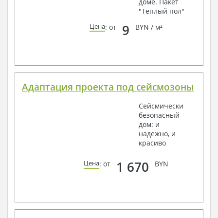
доме. Пакет
"Теплый пол"
9
Цена
: от
BYN / м²
Адаптация проекта под сейсмозоны
Сейсмически
безопасный
дом: и
надежно, и
красиво
1 670
Цена
: от
BYN