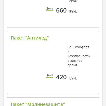
себя!
660
Цена
BYN.
Пакет "Антилед"
Ваш комфорт
и
безопасность
в зимнее
время
420
Цена
BYN.
Пакет "Молниезащита"