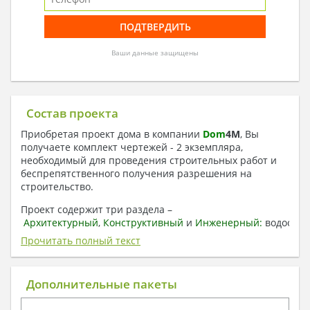
Ваши данные защищены
Состав проекта
Приобретая проект дома в компании
Dom
4
M
, Вы
получаете комплект чертежей - 2 экземпляра,
необходимый для проведения строительных работ и
беспрепятственного получения разрешения на
строительство.
Проект содержит три раздела –
Архитектурный
,
Конструктивный
и
Инженерный:
водоснаб
отопление, вентиляция, канализация,
Прочитать полный текст
электроснабжение (приобретается за дополнительную
плату) + Пояснительная записка.
Дополнительные пакеты
1. Архитектурный раздел:
Общие данные по проекту