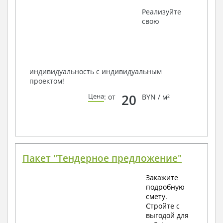
Получить профессиональную консультацию у
Реализуйте
наших специалистов, Вы можете любым
свою
способом связи: закажите обратный звонок,
по viber, e-mail, телефон -
наши контакты
.
Всегда рады Вам помочь!
индивидуальность с индивидуальным
проектом!
20
Цена
: от
BYN / м²
Пакет "Тендерное предложение"
Закажите
подробную
смету.
Стройте с
выгодой для