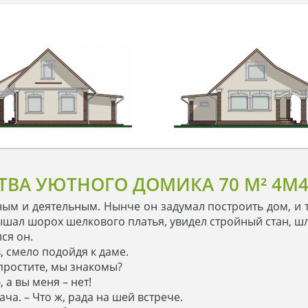
ТВА УЮТНОГО ДОМИКА 70 M² 4M4
ым и деятельным. Нынче он задумал построить дом, и
ышал шорох шелкового платья, увидел стройный стан, шл
ся он.
, смело подойдя к даме.
- простите, мы знакомы?
, а вы меня – нет!
ача. – Что ж, рада на шей встрече.