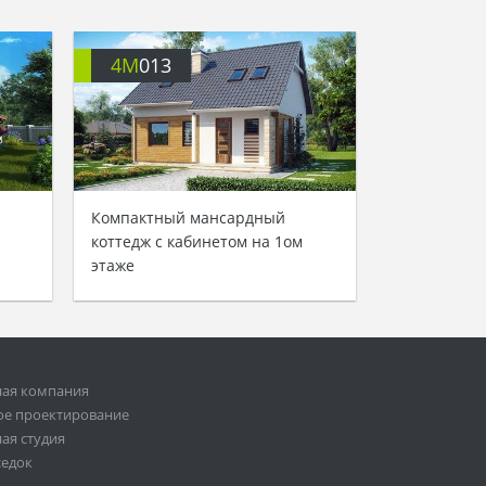
4M
013
Компактный мансардный
коттедж с кабинетом на 1ом
этаже
ная компания
ое проектирование
ая студия
седок