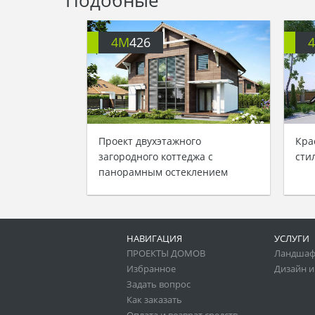
4M
426
Проект двухэтажного
Кра
загородного коттеджа с
сти
панорамным остеклением
НАВИГАЦИЯ
УСЛУГИ
ПРОЕКТЫ ДОМОВ
Ландшаф
Избранное
Дизайн и
Задать вопрос
Как заказать
Оплата и возврат средств