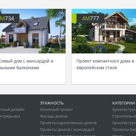
4M
734
4M
777
сивый дом с мансардой и
Проект компактного дома в
льными балконами
европейском стиле
ЭТАЖНОСТЬ
КАТЕГОРИИ
тный дизайн
Эскизный проект
Архитектур
нтрерьера
Фасады домов
Строительн
Проекты одноэтажных домов
Архитектурн
Проекты домов с мансардой
Проекты бе
Проекты двухэтажных домов
Отели