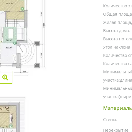
Количество э
Общая площа
Жилая площа
Высота дома:
Высота потолк
Угол наклона 
Количество с
Количество са
Минимальный
участка(длина
Минимальный
участка(ширин
Материалы
Стены:
Перекрытие: