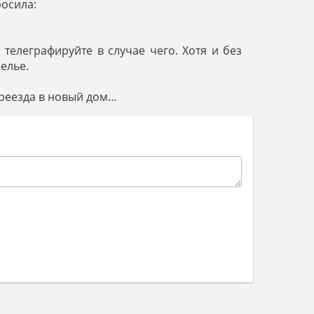
росила:
 телеграфируйте в случае чего. Хотя и без
селье.
ереезда в новый дом…