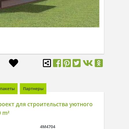
пакеты
Партнеры
оект для строительства уютного
 m²
4M4704