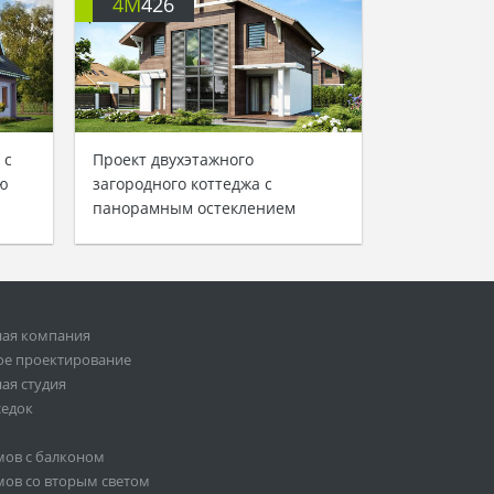
4M
426
 с
Проект двухэтажного
ю
загородного коттеджа с
панорамным остеклением
ная компания
ое проектирование
ая студия
седок
мов с балконом
ов со вторым светом