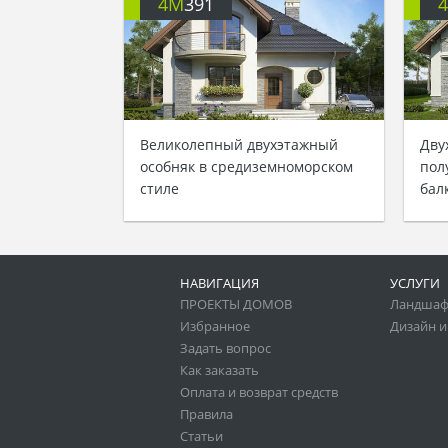
4M
391
Великолепный двухэтажный
Дву
особняк в средиземноморском
пол
стиле
бал
НАВИГАЦИЯ
УСЛУГИ
ПРОЕКТЫ ДОМОВ
Ландшаф
Избранное
Дизайн и
Задать вопрос
Как заказать
Оплата и возврат средств
Правила
Статьи