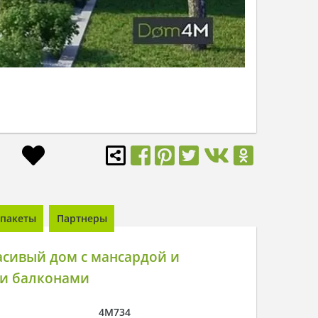
пакеты
Партнеры
асивый дом с мансардой и
и балконами
4M734