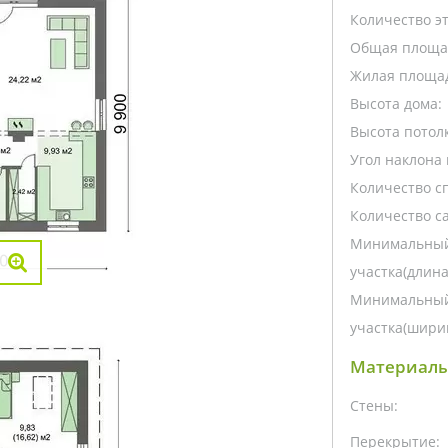
Количество э
Общая площа
Жилая площа
Высота дома:
Высота потолк
Угол наклона 
Количество с
Количество са
Минимальный
участка(длина
Минимальный
участка(ширин
Материалы
Стены:
Перекрытие: