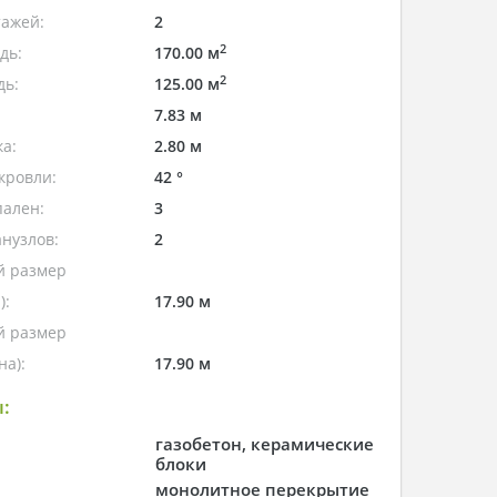
тажей:
2
2
дь:
170.00 м
2
дь:
125.00 м
7.83 м
а:
2.80 м
кровли:
42 °
пален:
3
нузлов:
2
 размер
):
17.90 м
 размер
а):
17.90 м
:
газобетон, керамические
блоки
монолитное перекрытие