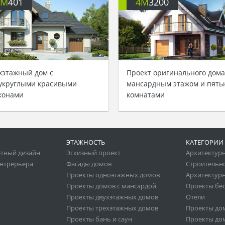
4M
401
4M
3200
хэтажный дом с
Проект оригинального дома
укруглыми красивыми
мансардным этажом и пять
конами
комнатами
ЭТАЖНОСТЬ
КАТЕГОРИИ
тный дизайн
Эскизный проект
Архитектур
нтрерьера
Фасады домов
Строительн
Проекты одноэтажных домов
Архитектурн
Проекты домов с мансардой
Проекты бе
Проекты двухэтажных домов
Отели
Проекты трехэтажных домов
Проекты до
Проекты бань и саун
Проекты дом