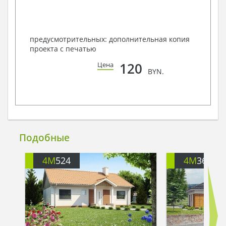
предусмотрительных: дополнительная копия
проекта с печатью
120
Цена
BYN.
Подобные
4M
524
4M
368