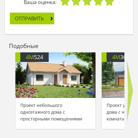
Ваша оценка:
ОТПРАВИТЬ
Подобные
4M
524
4M
368
Проект небольшого
Проект удобно
одноэтажного дома с
дома с неско
просторными помещениями
комнатами