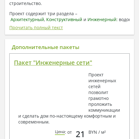
строительство.
Проект содержит три раздела –
Архитектурный
,
Конструктивный
и
Инженерный:
водоснаб
отопление, вентиляция, канализация,
Прочитать полный текст
электроснабжение (приобретается за дополнительную
плату) + Пояснительная записка.
Дополнительные пакеты
1. Архитектурный раздел:
Общие данные по проекту
Пакет "Инженерные сети"
План координационных осей
Поэтажные кладочные планы
Проект
Поэтажные маркировочные планы с
инженерных
экспликацией помещений
сетей
План кровли
позволит
Разрезы и состав конструкций
грамотно
Фасады с ведомостью внешних отделок
проложить
Элементы проемов – спецификация
коммуникации
Ведомость перемычек – сечения и
и сделать дом по-настоящему комфортным и
спецификация
современным.
Экспликация полов
Объемы основных строительных материалов
21
Цена
: от
BYN / м²
Архитектурные узлы в конструкциях