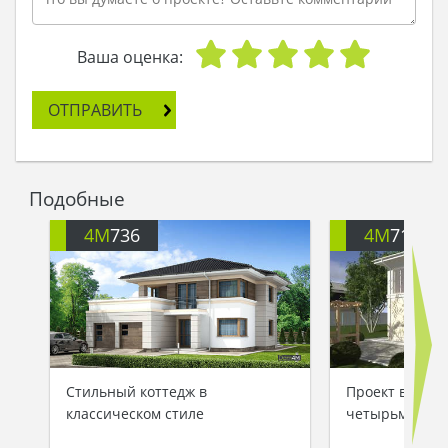
Ваша оценка:
ОТПРАВИТЬ
Подобные
4M
736
4M
713
Стильный коттедж в
Проект велико
классическом стиле
четырьмя спа