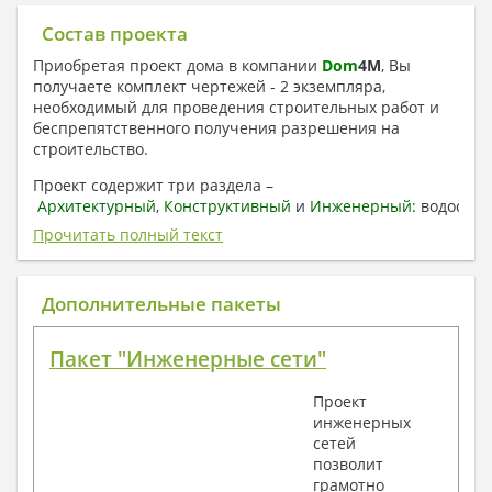
Состав проекта
Приобретая проект дома в компании
Dom
4
M
, Вы
получаете комплект чертежей - 2 экземпляра,
необходимый для проведения строительных работ и
беспрепятственного получения разрешения на
строительство.
Проект содержит три раздела –
Архитектурный
,
Конструктивный
и
Инженерный:
водоснаб
отопление, вентиляция, канализация,
Прочитать полный текст
электроснабжение (приобретается за дополнительную
плату) + Пояснительная записка.
Дополнительные пакеты
1. Архитектурный раздел:
Общие данные по проекту
Пакет "Инженерные сети"
План координационных осей
Поэтажные кладочные планы
Проект
Поэтажные маркировочные планы с
инженерных
экспликацией помещений
сетей
План кровли
позволит
Разрезы и состав конструкций
грамотно
Фасады с ведомостью внешних отделок