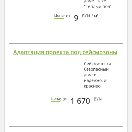
доме. Пакет
"Теплый пол"
9
Цена
: от
BYN / м²
Адаптация проекта под сейсмозоны
Сейсмически
безопасный
дом: и
надежно, и
красиво
1 670
Цена
: от
BYN