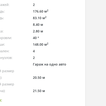
тажей:
2
2
дь:
176.60 м
2
дь:
83.10 м
8.40 м
а:
2.80 м
кровли:
40 °
2
ши:
148.00 м
пален:
4
нузлов:
2
Гараж на одно авто
 размер
):
20.50 м
 размер
а):
21.50 м
: