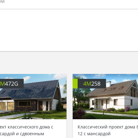
4M
472G
4M
258
ект классического дома с
Классический проект дома 
сардой и сдвоенным
12 с мансардой