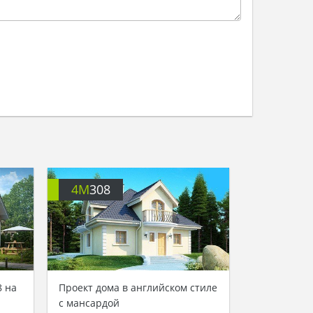
4M
308
8 на
Проект дома в английском стиле
с мансардой