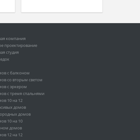
ная компания
ое проектирование
ая студия
седок
мов с балконом
ов со вторым светом
ов с эркером
ов с тремя спальнями
ов 10 на 12
асивых домов
городных домов
ов 10 на 10
оном домов
ов 12 на 12