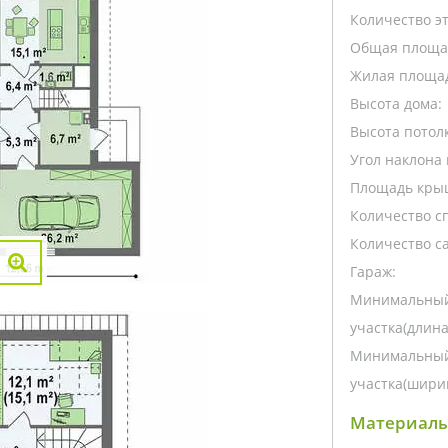
Количество э
Общая площа
Жилая площа
Высота дома:
Высота потолк
Угол наклона 
Площадь кры
Количество с
Количество са
Гараж:
Минимальный
участка(длина
Минимальный
участка(ширин
Материалы