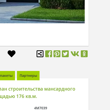
пакеты
Партнеры
лан строительства мансардного
адью 176 кв.м.
4M7039