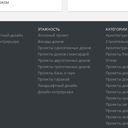
ажом
ЭТАЖНОСТЬ
КАТЕГОРИИ
тный дизайн
Эскизный проект
Архитектур
нтрерьера
Фасады домов
Строительн
Проекты одноэтажных домов
Архитектурн
Проекты домов с мансардой
Проекты бе
Проекты двухэтажных домов
Отели
Проекты трехэтажных домов
Проекты до
Проекты бань и саун
Проекты дом
Проекты гаражей
Проекты дом
Ландшафтный дизайн
Проекты дом
Дизайн интрерьера
Проекты дом
Проекты кр
Проекты за
Проекты дом
Проекты эк
Проекты дом