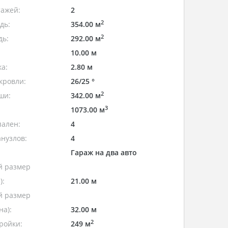
тажей:
2
2
дь:
354.00 м
2
дь:
292.00 м
10.00 м
а:
2.80 м
кровли:
26/25 °
2
ши:
342.00 м
3
1073.00 м
пален:
4
нузлов:
4
Гараж на два авто
 размер
):
21.00 м
 размер
а):
32.00 м
2
ройки:
249 м