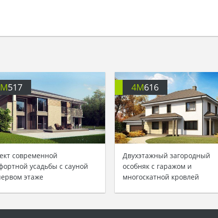
4M
517
4M
616
ект современной
Двухэтажный загородный
фортной усадьбы с сауной
особняк с гаражом и
первом этаже
многоскатной кровлей