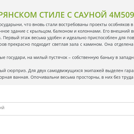
РЯНСКОМ СТИЛЕ С САУНОЙ 4M50
осударыни, что вновь стали востребованы проекты особняков в
ное здание с крыльцом, балконом и колоннами. Его внешний ви
. Первый этаж весьма удобен и идеально приспособлен для по
ов прекрасно подходит светлая зала с камином. Она отделена 
 государи, на милый пустячок – собственную баньку в западно
ый сюрприз. Для двух самодвижущихся экипажей выделен гара
рная ванная. Опочивальни весьма просторны, в них без труда