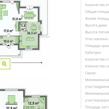
Количество э
Общая площа
Жилая площа
Высота дома:
Высота потолк
Угол наклона 
Площадь кры
Кубатура:
Количество с
Количество са
Гараж:
Минимальный
участка(длина
Минимальный
участка(ширин
Площадь заст