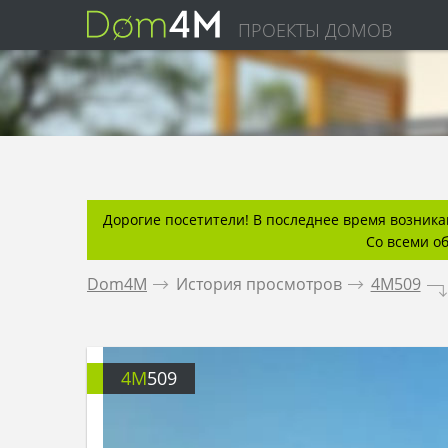
ПРОЕКТЫ ДОМОВ
Дорогие посетители! В последнее время возникаю
Со всеми о
Dom4M
.
История просмотров
.
4M509
.
4M
509