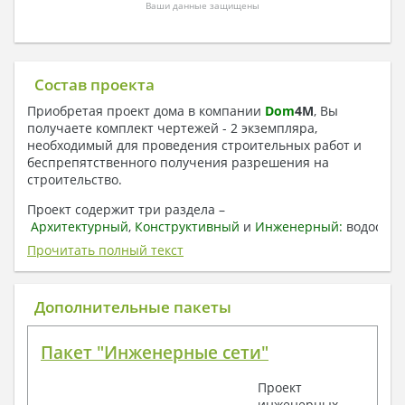
Ваши данные защищены
Состав проекта
Приобретая проект дома в компании
Dom
4
M
, Вы
получаете комплект чертежей - 2 экземпляра,
необходимый для проведения строительных работ и
беспрепятственного получения разрешения на
строительство.
Проект содержит три раздела –
Архитектурный
,
Конструктивный
и
Инженерный:
водоснаб
отопление, вентиляция, канализация,
Прочитать полный текст
электроснабжение (приобретается за дополнительную
плату) + Пояснительная записка.
Дополнительные пакеты
1. Архитектурный раздел:
Общие данные по проекту
Пакет "Инженерные сети"
План координационных осей
Поэтажные кладочные планы
Проект
Поэтажные маркировочные планы с
инженерных