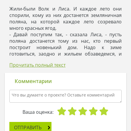
Жили-были Волк и Лиса. И каждое лето они
спорили, кому из них достанется земляничная
поляна, на которой каждое лето созревало
много красных ягод.
- Давай поступим так, - сказала Лиса, - пусть
поляна достанется тому из нас, кто первый
построит новенький дом. Надо к зиме
готовиться, заодно и жильем обзаведемся, и
поляну поделим по-честному.
Прочитать полный текст
- Согласен! - ответил Волк и они разошлись.
Лиса-то оказалась девушкой умной и
смекалистой, и сразу же отправилась за
Комментарии
готовым проектом дома: решила доверить дело
профессионалам. А Волк решил сам
справляться, и стал что-то там рисовать на листе
бумаги, да только никто из мастеров понять не
мог, что ж там нарисовано.
Ваша оценка:
Спустя месяц Волк и Лиса встретились около
земляничной поляны, и Лиса сказала:
ОТПРАВИТЬ