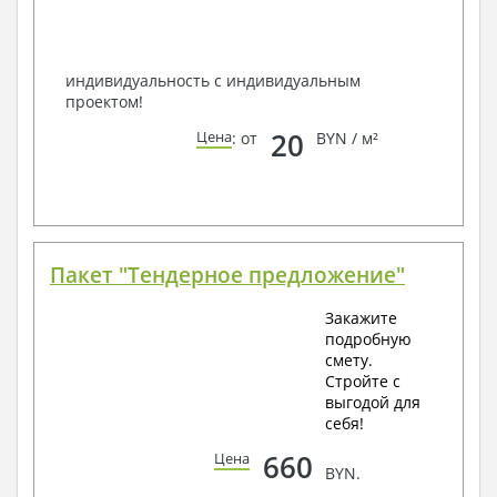
по viber, e-mail, телефон -
наши контакты
.
Всегда рады Вам помочь!
индивидуальность с индивидуальным
проектом!
20
Цена
: от
BYN / м²
Пакет "Тендерное предложение"
Закажите
подробную
смету.
Стройте с
выгодой для
себя!
660
Цена
BYN.