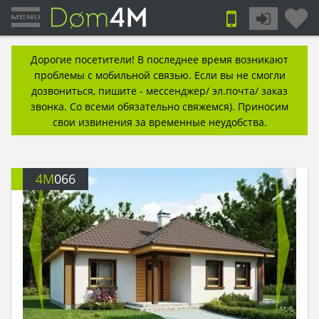
Дорогие посетители! В последнее время возникают
проблемы с мобильной связью. Если вы не смогли
дозвониться, пишите - мессенджер/ эл.почта/ заказ
звонка. Со всеми обязательно свяжемся). Приносим
свои извинения за временные неудобства.
4M
066