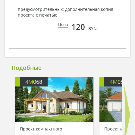
предусмотрительных: дополнительная копия
проекта с печатью
120
Цена
BYN.
Подобные
4M
068
4M
057G
Проект компактного
Проект малог