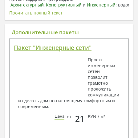
Архитектурный
,
Конструктивный
и
Инженерный:
водоснаб
отопление, вентиляция, канализация,
Прочитать полный текст
электроснабжение (приобретается за дополнительную
плату) + Пояснительная записка.
Дополнительные пакеты
1. Архитектурный раздел:
Общие данные по проекту
Пакет "Инженерные сети"
План координационных осей
Поэтажные кладочные планы
Проект
Поэтажные маркировочные планы с
инженерных
экспликацией помещений
сетей
План кровли
позволит
Разрезы и состав конструкций
грамотно
Фасады с ведомостью внешних отделок
проложить
Элементы проемов – спецификация
коммуникации
Ведомость перемычек – сечения и
и сделать дом по-настоящему комфортным и
спецификация
современным.
Экспликация полов
Объемы основных строительных материалов
21
Цена
: от
BYN / м²
Архитектурные узлы в конструкциях
2. Конструктивный раздел:
Общие данные по проекту