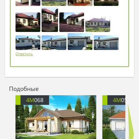
разрумянились, и беседа полилась за чаем
легко и непринужденно…
Ответить
Подобные
4M
068
4M
057G