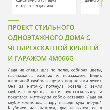
одноэтажного коттеджа
дачного домик
интересного дизайна
ПРОЕКТ СТИЛЬНОГО
ОДНОЭТАЖНОГО ДОМА С
ЧЕТЫРЕХСКАТНОЙ КРЫШЕЙ
И ГАРАЖОМ 4M066G
Лада не спеша шла по полю, собирая цветы,
наслаждаясь жизнью и пейзажами. Видит:
шерстяной клубочек прямо под ногами лежит.
Она за ниточку потянула, хотела с земли
клубочек поднять, а он из рук выскользнул и
покатился, ниточку за собою оставляя. Лада за
клубочком пошла: а вдруг выведет куда-нибудь?
Клубочек час катился, два и вывел ее к