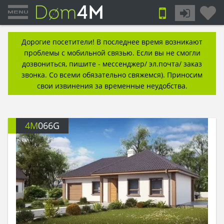
Дорогие посетители! В последнее время возникают
проблемы с мобильной связью. Если вы не смогли
дозвониться, пишите - мессенджер/ эл.почта/ заказ
звонка. Со всеми обязательно свяжемся). Приносим
свои извинения за временные неудобства.
4M
066G