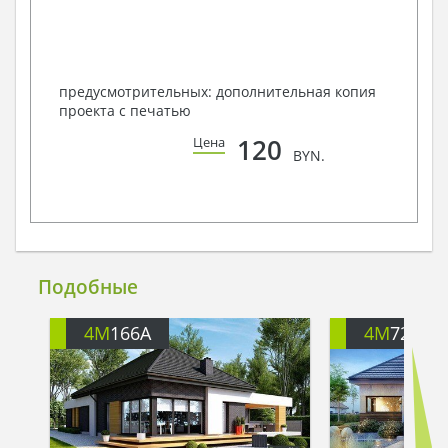
предусмотрительных: дополнительная копия
проекта с печатью
120
Цена
BYN.
Подобные
4M
166A
4M
722