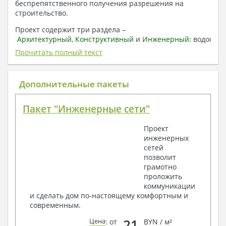
беспрепятственного получения разрешения на
строительство.
Проект содержит три раздела –
Архитектурный
,
Конструктивный
и
Инженерный:
водоснаб
отопление, вентиляция, канализация,
Прочитать полный текст
электроснабжение (приобретается за дополнительную
плату) + Пояснительная записка.
Дополнительные пакеты
1. Архитектурный раздел:
Общие данные по проекту
Пакет "Инженерные сети"
План координационных осей
Поэтажные кладочные планы
Проект
Поэтажные маркировочные планы с
инженерных
экспликацией помещений
сетей
План кровли
позволит
Разрезы и состав конструкций
грамотно
Фасады с ведомостью внешних отделок
проложить
Элементы проемов – спецификация
коммуникации
Ведомость перемычек – сечения и
и сделать дом по-настоящему комфортным и
спецификация
современным.
Экспликация полов
Объемы основных строительных материалов
21
Цена
: от
BYN / м²
Архитектурные узлы в конструкциях