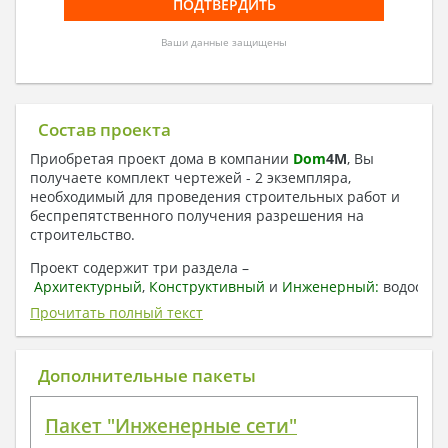
Ваши данные защищены
Состав проекта
Приобретая проект дома в компании
Dom
4
M
, Вы
получаете комплект чертежей - 2 экземпляра,
необходимый для проведения строительных работ и
беспрепятственного получения разрешения на
строительство.
Проект содержит три раздела –
Архитектурный
,
Конструктивный
и
Инженерный:
водоснаб
отопление, вентиляция, канализация,
Прочитать полный текст
электроснабжение (приобретается за дополнительную
плату) + Пояснительная записка.
Дополнительные пакеты
1. Архитектурный раздел:
Общие данные по проекту
Пакет "Инженерные сети"
План координационных осей
Поэтажные кладочные планы