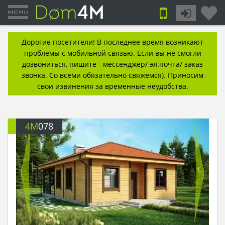
Дорогие посетители! В последнее время возникают
проблемы с мобильной связью. Если вы не смогли
дозвониться, пишите - мессенджер/ эл.почта/ заказ
звонка. Со всеми обязательно свяжемся). Приносим
свои извинения за временные неудобства.
4M
078