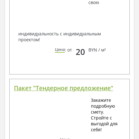
наших специалистов, Вы можете любым
свою
способом связи: закажите обратный звонок,
по viber, e-mail, телефон -
наши контакты
.
Всегда рады Вам помочь!
индивидуальность с индивидуальным
проектом!
20
Цена
: от
BYN / м²
Пакет "Тендерное предложение"
Закажите
подробную
смету.
Стройте с
выгодой для
себя!