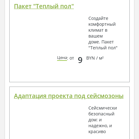
Пакет "Теплый пол"
Создайте
комфортный
климат в
вашем
доме. Пакет
"Теплый пол"
9
Цена
: от
BYN / м²
Адаптация проекта под сейсмозоны
Сейсмически
безопасный
дом: и
надежно, и
красиво