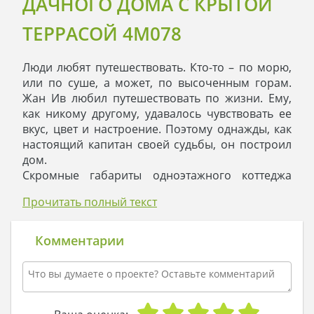
ДАЧНОГО ДОМА С КРЫТОЙ
ТЕРРАСОЙ 4M078
Люди любят путешествовать. Кто-то – по морю,
или по суше, а может, по высоченным горам.
Жан Ив любил путешествовать по жизни. Ему,
как никому другому, удавалось чувствовать ее
вкус, цвет и настроение. Поэтому однажды, как
настоящий капитан своей судьбы, он построил
дом.
Скромные габариты одноэтажного коттеджа
растворялись, стоило бросить на него всего
Прочитать полный текст
один взгляд. Облицованный деревом, укрытый
оранжевой черепицей, с каменной дорожкой,
ведущей ко входной двери, дом покорял своей
Комментарии
природностью, «домашностью», и
гостеприимством. Может, секрет крылся в том,
что домик стоял на опушке елового леса, и
многолетние деревья умалчивали какую-то