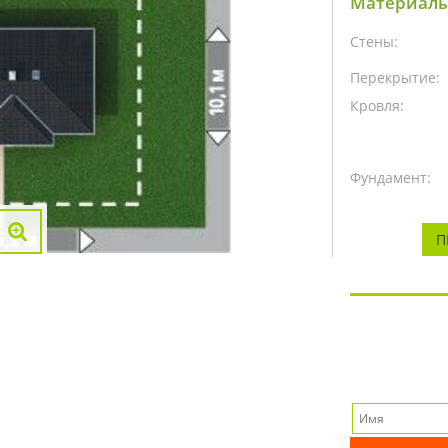
Материалы
Стены:
Перекрытие:
Кровля:
Фундамент:
П