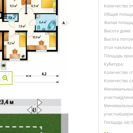
Количество э
Общая площа
Жилая площа
Высота дома:
Высота потолк
Угол наклона 
Площадь кры
Кубатура:
Количество с
Количество са
Минимальный
участка(длина
Минимальный
участка(ширин
Площадь заст