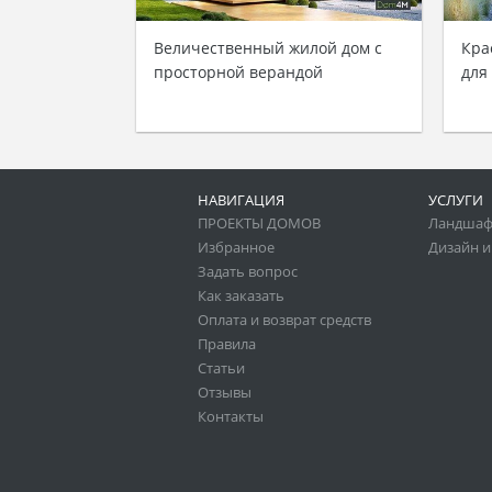
Величественный жилой дом с
Кра
просторной верандой
для
НАВИГАЦИЯ
УСЛУГИ
ПРОЕКТЫ ДОМОВ
Ландшаф
Избранное
Дизайн и
Задать вопрос
Как заказать
Оплата и возврат средств
Правила
Статьи
Отзывы
Контакты