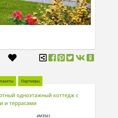
пакеты
Партнеры
ютный одноэтажный коттедж с
и и террасами
4M3561