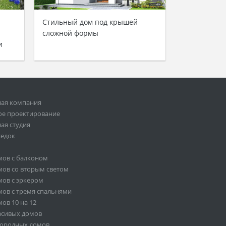
Стильный дом под крышей
сложной формы
и
ная компания
ое проектирование
ая студия
седок
мов с балконом
ов со вторым светом
ов с эркером
ов с тремя спальнями
ов 10 на 12
асивых домов
городных домов