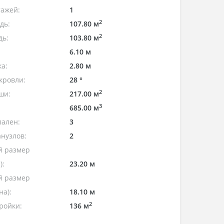
тажей:
1
2
дь:
107.80 м
2
дь:
103.80 м
6.10 м
а:
2.80 м
кровли:
28 °
2
ши:
217.00 м
3
685.00 м
пален:
3
нузлов:
2
 размер
):
23.20 м
 размер
а):
18.10 м
2
ройки:
136 м