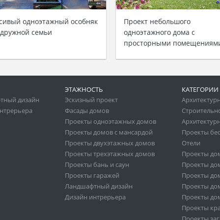
сивый одноэтажный особняк
Проект небольшого
 дружной семьи
одноэтажного дома с
просторными помещениям
ЭТАЖНОСТЬ
КАТЕГОРИИ
тный дизайн
Эскизный проект
Архитектур
нтрерьера
Фасады домов
Строительн
Проекты одноэтажных домов
Архитектурн
Проекты домов с мансардой
Проекты бе
Проекты двухэтажных домов
Отели
Проекты трехэтажных домов
Проекты до
Проекты бань и саун
Проекты дом
Проекты гаражей
Проекты дом
Ландшафтный дизайн
Проекты дом
Дизайн интрерьера
Проекты дом
Проекты кр
Проекты за