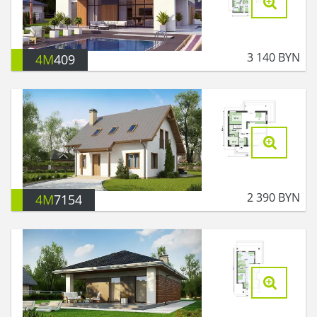
3 140
BYN
4M
409
2 390
BYN
4M
7154