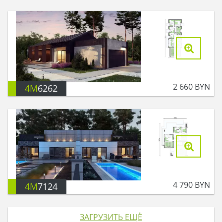
2 660
BYN
4M
6262
4 790
BYN
4M
7124
ЗАГРУЗИТЬ ЕЩЁ