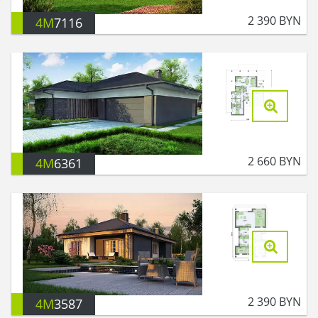
2 390
BYN
4M
7116
2 660
BYN
4M
6361
2 390
BYN
4M
3587