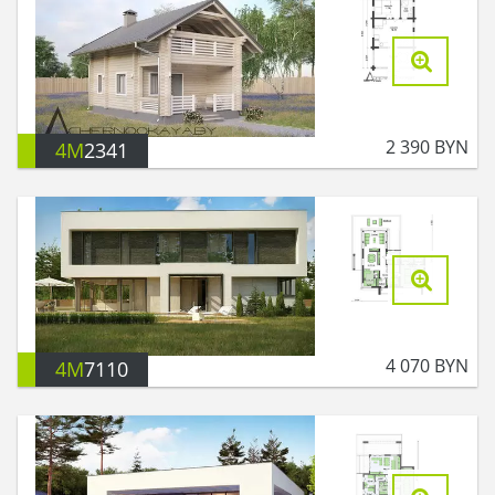
2 390
BYN
4M
2341
4 070
BYN
4M
7110